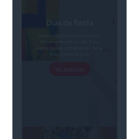
Días de fiesta
Libros-regalo para momentos
importantes de la vida. Para
recordar los sacramentos de la
vida y renovar la fe.
Ver colección