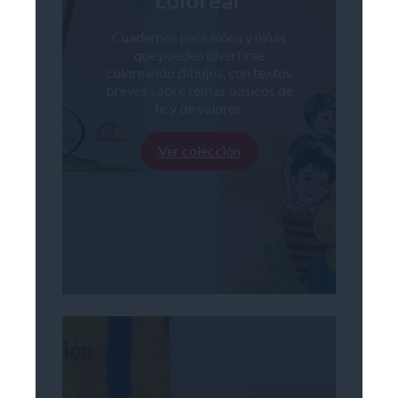
colorear
Cuadernos para niños y niñas
que pueden divertirse
coloreando dibujos, con textos
breves sobre temas básicos de
fe y de valores.
Ver colección