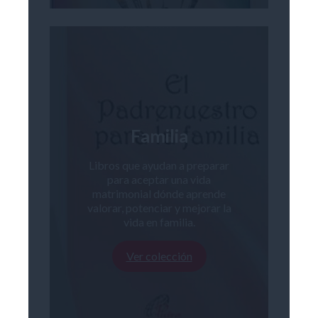
Familia
Libros que ayudan a preparar
para aceptar una vida
matrimonial dónde aprende
valorar, potenciar y mejorar la
vida en familia.
Ver colección