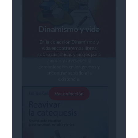
Dinamismo y vida
En la colección Dinamismo y
vida encontraremos libros
sobre dinámicas y juegos para
animar y favorecer la
comunicación en los grupos y
encontrar sentido a la
existencia.
Ver colección