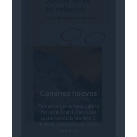
Caminos nuevos
Temas fundamentales para la
fe (Jesús, María, Pablo, los
sacramentos, la oración…),
tratados de forma sencilla y
profunda.