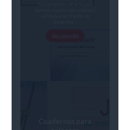
fundamentales de la fe para
iluminar nuestra vida concreta:
la Palabra, la Oración, la
Eucaristía…
Ver colección
Cuadernos para