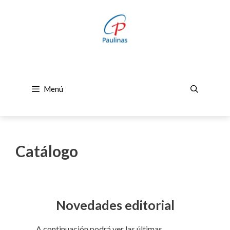
Saltar
al
contenido
Menú
Catálogo
Novedades editorial
A continuación podrá ver las últimas