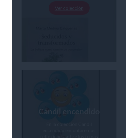
Ver colección
Candil encendido
En la colección Candil
encendido encontaremos
reflexiones sobre los temas