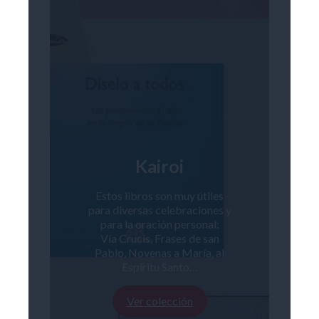
Kairoi
Estos libros son muy útiles
para diversas celebraciones y
para la oración personal:
Vía Crucis, Frases de san
Pablo, Novenas a María, al
Espíritu Santo…
Ver colección