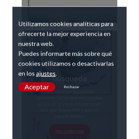
Utilizamos cookies analíticas para
ofrecerte la mejor experiencia en
nuestra web.
Puedes informarte más sobre qué
cookies utilizamos o desactivarlas
en los
ajustes
.
Búsqueda
Aceptar
Rechazar
La colección Búsqueda
contiene libros que nos ayudan
a buscar la vocación personal
que uno desea vivir y pautas
para la misión.
Ver colección