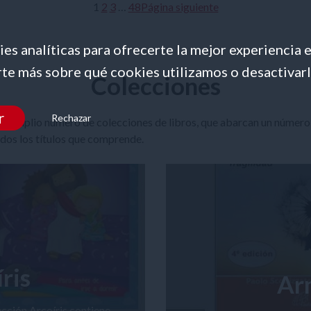
1
2
3
…
48
Página siguiente
es analíticas para ofrecerte la mejor experiencia 
te más sobre qué cookies utilizamos o desactivarl
Colecciones
r
Rechazar
 un amplio número de colecciones de libros, que abarcan un núme
odos los títulos que comprende.
ris
Ar
lección Arcoíris contiene