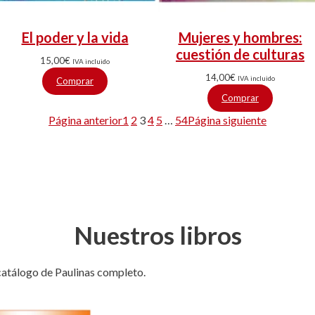
El poder y la vida
Mujeres y hombres:
cuestión de culturas
15,00
€
IVA incluido
14,00
€
IVA incluido
Comprar
Comprar
Página anterior
1
2
3
4
5
…
54
Página siguiente
Nuestros libros
catálogo de Paulinas completo.