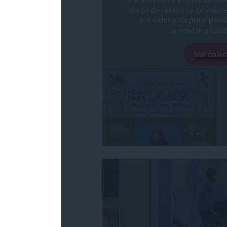
libros de cuentos y de valor
sus vidas y las principale
aprendan a habla
Ver colec