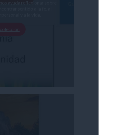
nos ayuda reflexionar sobre
contrar sentido a la fe, al
personal y a la vida.
 colección