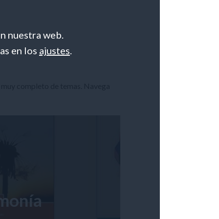
en nuestra web.
as en los
ajustes
.
ro muy completo de temas. Navega
monía