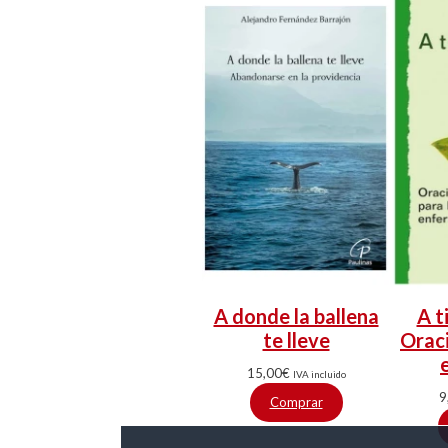
A donde la ballena
A t
te lleve
Oraci
15,00
€
IVA incluido
9
Comprar