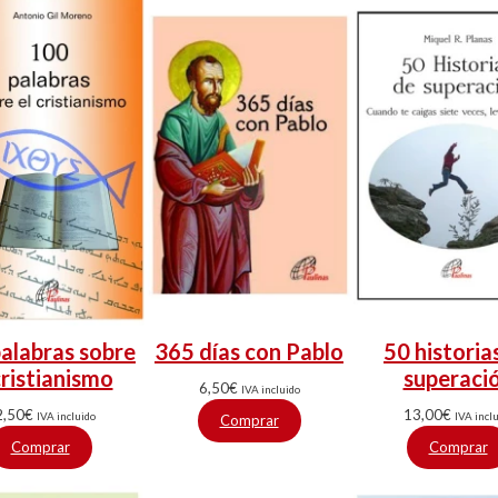
alabras sobre
365 días con Pablo
50 historia
cristianismo
superaci
6,50
€
IVA incluido
2,50
€
13,00
€
IVA incluido
IVA incl
Comprar
Comprar
Comprar