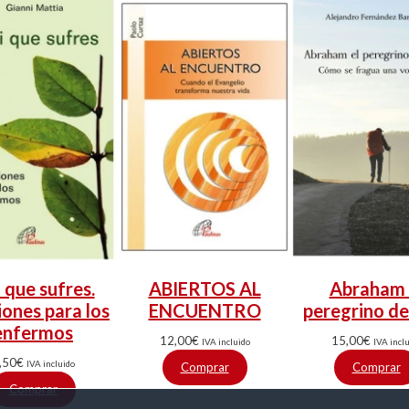
i que sufres.
ABIERTOS AL
Abraham 
ones para los
ENCUENTRO
peregrino de 
enfermos
12,00
€
15,00
€
IVA incluido
IVA incl
,50
€
IVA incluido
Comprar
Comprar
Comprar