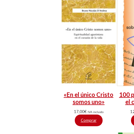
«En el único Cristo
100 p
somos uno»
el 
17,00
€
1
IVA incluido
Comprar