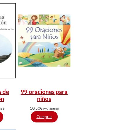
s de
99 oraciones para
ón
niños
10,50
€
uido
IVA incluido
Comprar