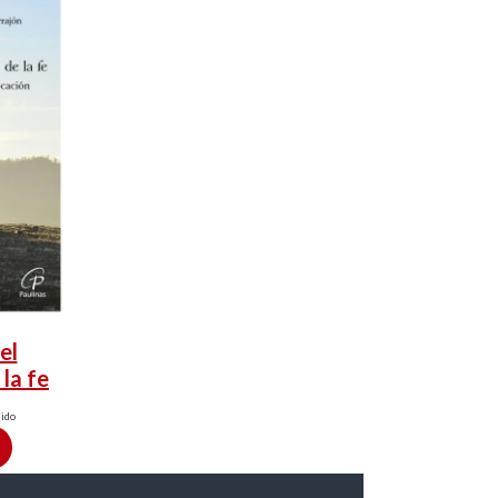
el
la fe
uido