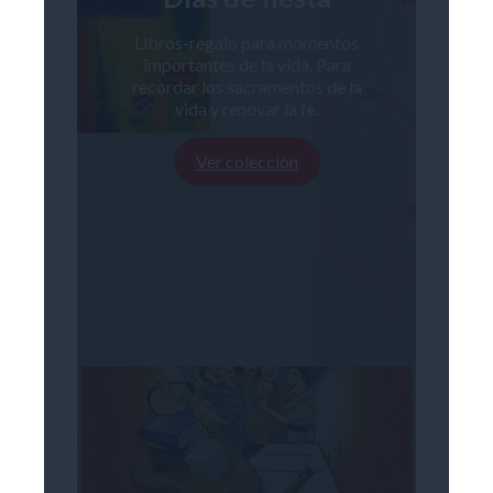
Libros-regalo para momentos
importantes de la vida. Para
recordar los sacramentos de la
vida y renovar la fe.
Ver colección