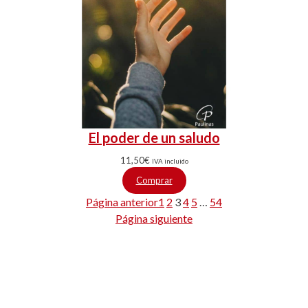
El poder de un saludo
11,50
€
IVA incluido
Comprar
Página anterior
1
2
3
4
5
…
54
Página siguiente