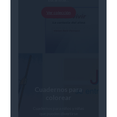
Ver colección
Cuadernos para
colorear
Cuadernos para niños y niñas
que pueden divertirse