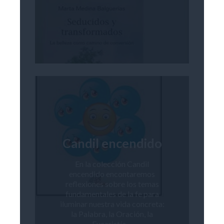
Candil encendido
En la colección Candil
encendido encontaremos
reflexiones sobre los temas
fundamentales de la fe para
iluminar nuestra vida concreta:
la Palabra, la Oración, la
Eucaristía…