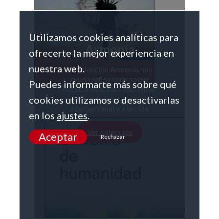
Utilizamos cookies analíticas para
Armonía
ofrecerte la mejor experiencia en
nuestra web.
La colección Armonía nos
ayuda reflexionar sobre
Puedes informarte más sobre qué
nuestra vida, para encontrar
sentido a la fe, al encuentro
cookies utilizamos o desactivarlas
interpersonal y a la vida.
en los
ajustes
.
Ver colección
Aceptar
Rechazar