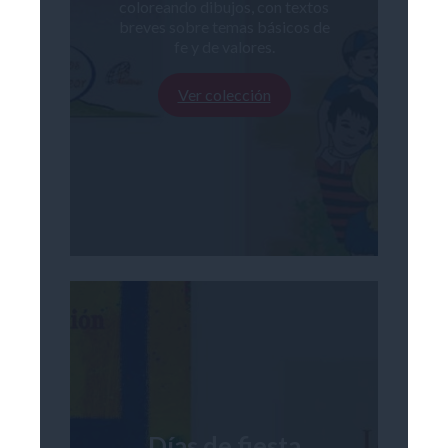
coloreando dibujos, con textos
breves sobre temas básicos de
fe y de valores.
Ver colección
Días de fiesta