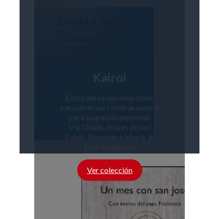
Kairoi
Estos libros son muy útiles
para diversas celebraciones y
para la oración personal:
Vía Crucis, Frases de san
Pablo, Novenas a María, al
Espíritu Santo…
Ver colección