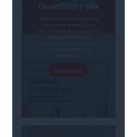
Dinamismo y vida
En la colección Dinamismo y
vida encontraremos libros
sobre dinámicas y juegos para
animar y favorecer la
comunicación en los grupos y
encontrar sentido a la
existencia.
Ver colección