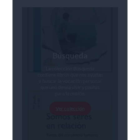
Búsqueda
La colección Búsqueda
contiene libros que nos ayudan
a buscar la vocación personal
que uno desea vivir y pautas
para la misión.
Ver colección