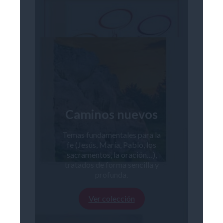
Caminos nuevos
Temas fundamentales para la
fe (Jesús, María, Pablo, los
sacramentos, la oración…),
tratados de forma sencilla y
profunda.
Ver colección