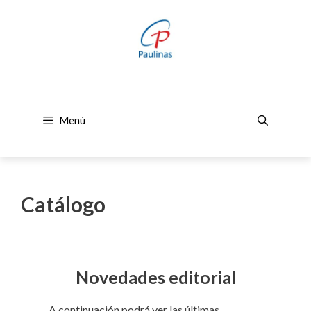
Saltar
al
contenido
Menú
Catálogo
Novedades editorial
A continuación podrá ver las últimas