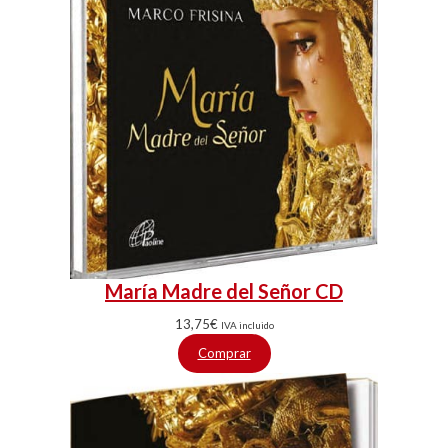
María Madre del Señor CD
13,75
€
IVA incluido
Comprar