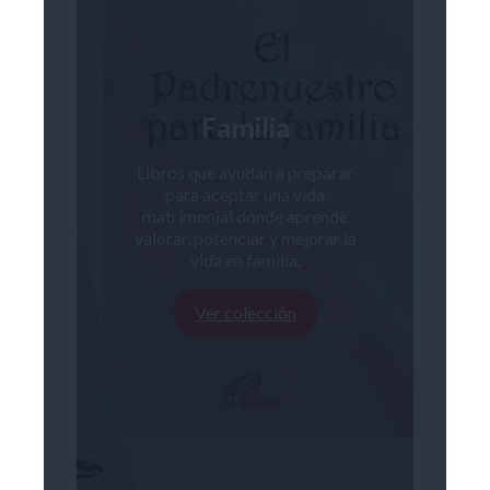
Familia
Libros que ayudan a preparar
para aceptar una vida
matrimonial dónde aprende
valorar, potenciar y mejorar la
vida en familia.
Ver colección