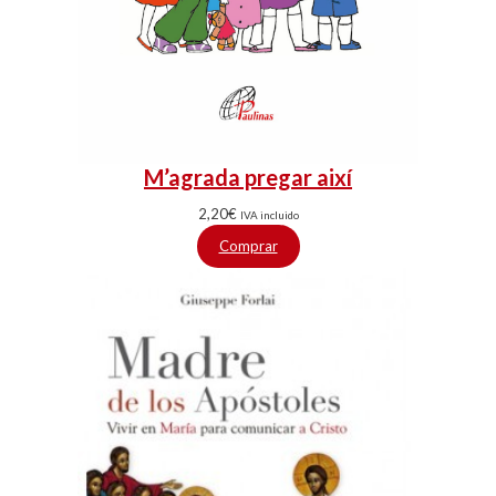
M’agrada pregar així
2,20
€
IVA incluido
Comprar