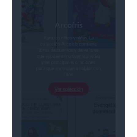
Arcoíris
Para los niños y niñas. La
colección Arcoíris contiene
libros de cuentos y de valores,
que ayudan a motivar sus vidas
y las principales oraciones,
para que aprendan a hablar con
Dios.
Ver colección