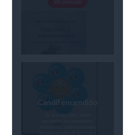
Ver colección
Candil encendido
En la colección Candil
encendido encontaremos
reflexiones sobre los temas
fundamentales de la fe para