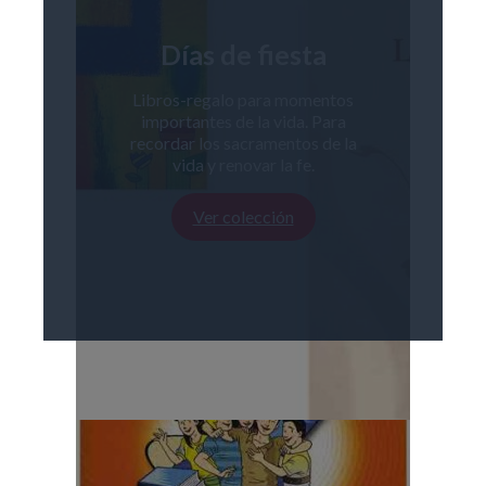
Días de fiesta
Libros-regalo para momentos
importantes de la vida. Para
recordar los sacramentos de la
vida y renovar la fe.
Ver colección