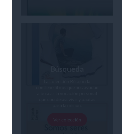
Búsqueda
La colección Búsqueda
contiene libros que nos ayudan
a buscar la vocación personal
que uno desea vivir y pautas
para la misión.
Ver colección