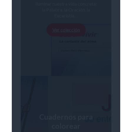
iluminar nuestra vida concreta:
la Palabra, la Oración, la
Eucaristía…
Ver colección
Cuadernos para
colorear