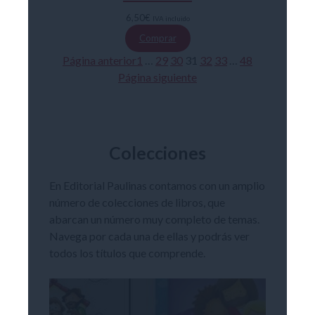
6,50
€
IVA incluido
Comprar
Página anterior
1
…
29
30
31
32
33
…
48
Página siguiente
Colecciones
En Editorial Paulinas contamos con un amplio
número de colecciones de libros, que
abarcan un número muy completo de temas.
Navega por cada una de ellas y podrás ver
todos los títulos que comprende.