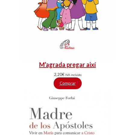
M’agrada pregar així
2,20
€
IVA incluido
Comprar