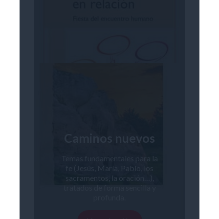
Caminos nuevos
Temas fundamentales para la
fe (Jesús, María, Pablo, los
sacramentos, la oración…),
tratados de forma sencilla y
profunda.