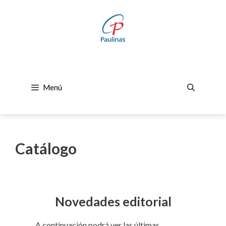
Saltar
al
contenido
Menú
Catálogo
Novedades editorial
A continuación podrá ver las últimas