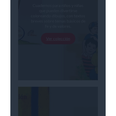
Cuadernos para niños y niñas
que pueden divertirse
coloreando dibujos, con textos
breves sobre temas básicos de
fe y de valores.
Ver colección