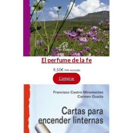
El perfume de la fe
9,50
€
IVA incluido
Comprar