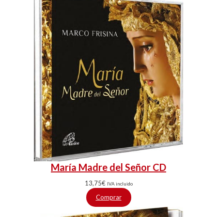
María Madre del Señor CD
13,75
€
IVA incluido
Comprar