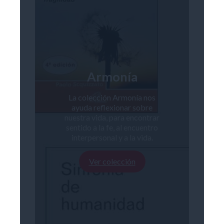
Armonía
La colección Armonía nos
ayuda reflexionar sobre
nuestra vida, para encontrar
sentido a la fe, al encuentro
interpersonal y a la vida.
Ver colección