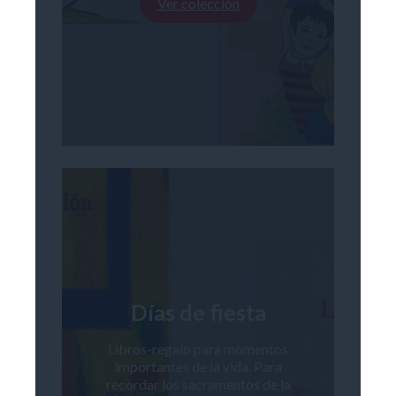
Ver colección
Días de fiesta
Libros-regalo para momentos
importantes de la vida. Para
recordar los sacramentos de la