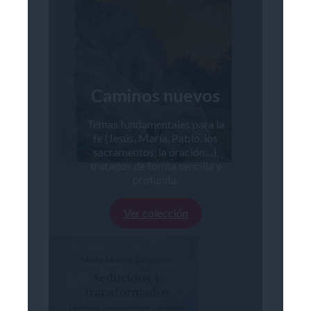
Caminos nuevos
Temas fundamentales para la
fe (Jesús, María, Pablo, los
sacramentos, la oración…),
tratados de forma sencilla y
profunda.
Ver colección