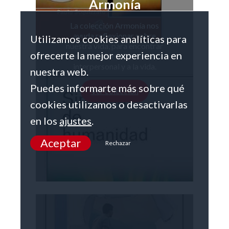
Armonía
La colección Armonía nos
ayuda reflexionar sobre
Utilizamos cookies analíticas para
nuestra vida, para encontrar
ofrecerte la mejor experiencia en
sentido a la fe, al encuentro
interpersonal y a la vida.
nuestra web.
Puedes informarte más sobre qué
Ver colección
cookies utilizamos o desactivarlas
en los
ajustes
.
Aceptar
Rechazar