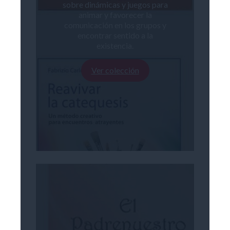
sobre dinámicas y juegos para
animar y favorecer la
comunicación en los grupos y
encontrar sentido a la
existencia.
Ver colección