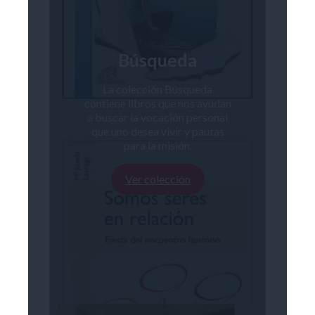
Búsqueda
La colección Búsqueda
contiene libros que nos ayudan
a buscar la vocación personal
que uno desea vivir y pautas
para la misión.
Ver colección