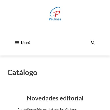
Saltar
al
contenido
Menú
Catálogo
Novedades editorial
A continuación podrá ver las últimas