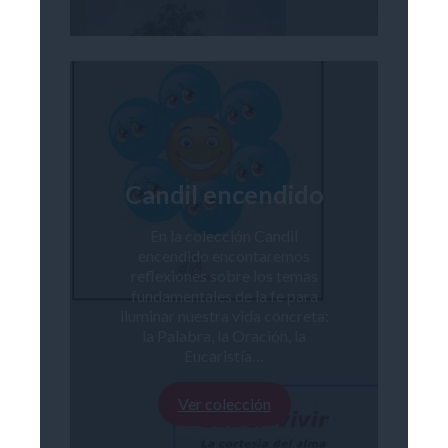
Candil encendido
En la colección Candil
encendido encontaremos
reflexiones sobre los temas
fundamentales de la fe para
iluminar nuestra vida concreta:
la Palabra, la Oración, la
Eucaristía…
Ver colección