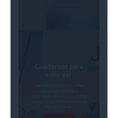
Cuadernos para
colorear
Cuadernos para niños y niñas
que pueden divertirse
coloreando dibujos, con textos
breves sobre temas básicos de
fe y de valores.