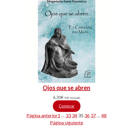
Ojos que se abren
6,30
€
IVA incluido
Comprar
Página anterior
1
…
33
34
35
36
37
…
48
Página siguiente