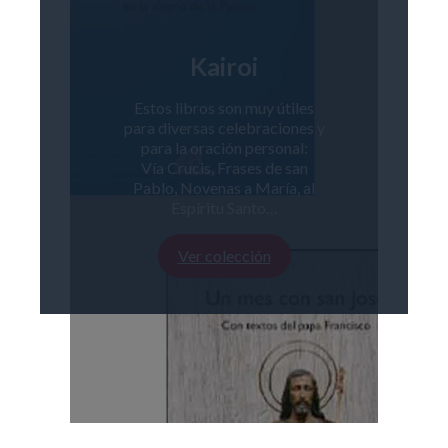
Kairoi
Estos libros son muy útiles
para diversas celebraciones y
para la oración personal:
Vía Crucis, Frases de san
Pablo, Novenas a María, al
Espíritu Santo…
Ver colección