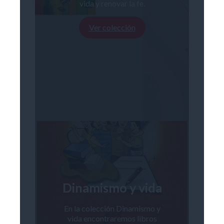
vida y renovar la fe.
Ver colección
Dinamismo y vida
En la colección Dinamismo y
vida encontraremos libros