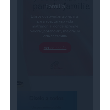
Familia
Libros que ayudan a preparar
para aceptar una vida
matrimonial dónde aprende
valorar, potenciar y mejorar la
vida en familia.
Ver colección