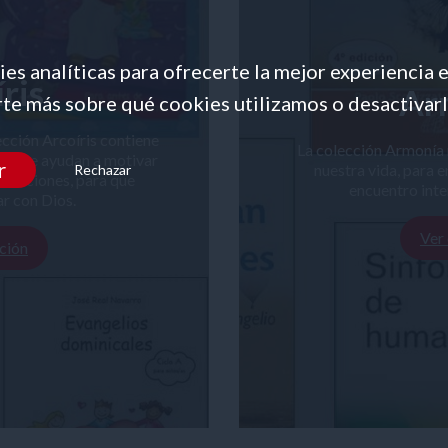
es analíticas para ofrecerte la mejor experiencia 
ris
Ar
te más sobre qué cookies utilizamos o desactivarl
lección Arcoíris contiene
La colección Armonía 
es, que ayudan a motivar
r
nuestra vida, para en
Rechazar
s oraciones, para que
encuentro inter
r con Dios.
Ver
ción