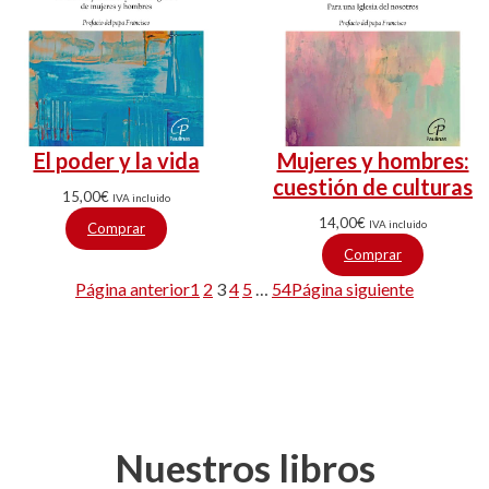
El poder y la vida
Mujeres y hombres:
cuestión de culturas
15,00
€
IVA incluido
14,00
€
IVA incluido
Comprar
Comprar
Página anterior
1
2
3
4
5
…
54
Página siguiente
Nuestros libros