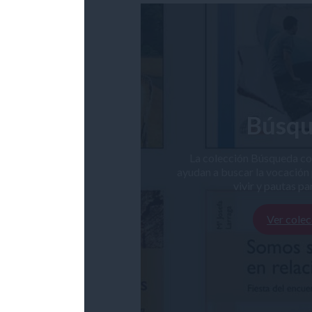
Búsq
La colección Búsqueda con
ayudan a buscar la vocación
vivir y pautas pa
Ver colec