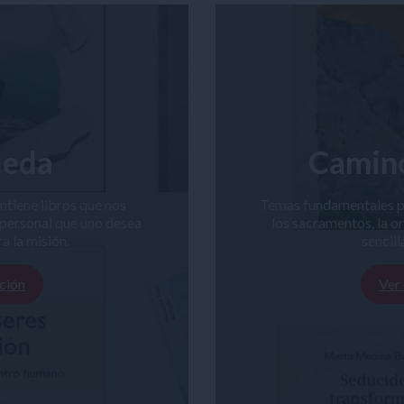
ueda
Camin
tiene libros que nos
Temas fundamentales par
 personal que uno desea
los sacramentos, la o
ra la misión.
sencill
ción
Ver