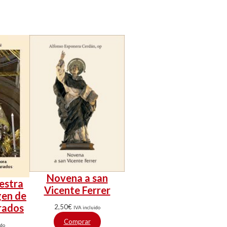
Novena a san
estra
Vicente Ferrer
gen de
rados
2,50
€
IVA incluido
Comprar
ido