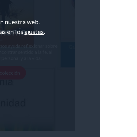
en nuestra web.
monía
as en los
ajustes
.
nos ayuda reflexionar sobre
contrar sentido a la fe, al
personal y a la vida.
 colección