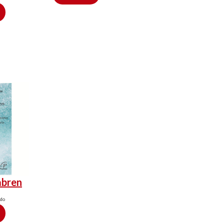
abren
ido