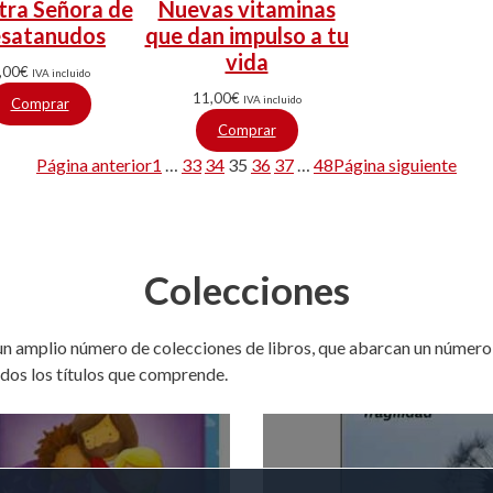
tra Señora de
Nuevas vitaminas
satanudos
que dan impulso a tu
vida
,00
€
IVA incluido
11,00
€
IVA incluido
Comprar
Comprar
Página anterior
1
…
33
34
35
36
37
…
48
Página siguiente
Colecciones
 un amplio número de colecciones de libros, que abarcan un núme
odos los títulos que comprende.