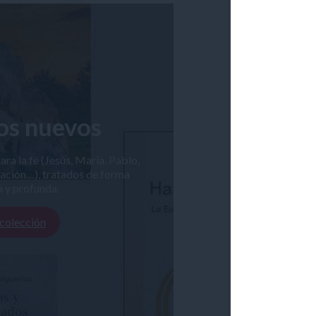
os nuevos
a la fe (Jesús, María, Pablo,
ración…), tratados de forma
a y profunda.
 colección