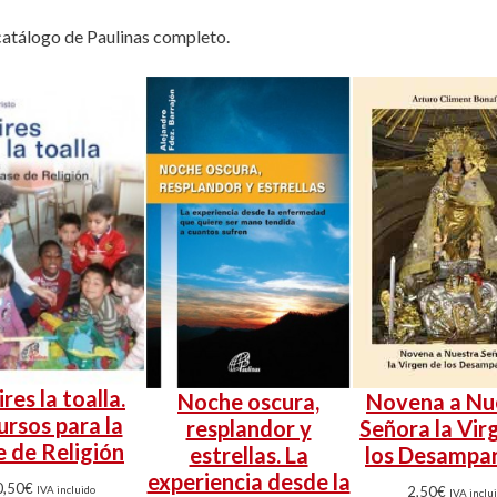
catálogo de Paulinas completo.
res la toalla.
Noche oscura,
Novena a Nu
rsos para la
resplandor y
Señora la Vir
e de Religión
estrellas. La
los Desampa
experiencia desde la
0,50
€
2,50
€
IVA incluido
IVA inclu