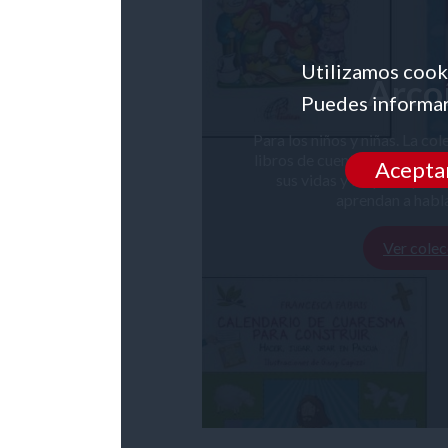
Utilizamos cooki
Arcoí
Puedes informar
Para los niños y niñas. La co
libros de cuentos y de valor
Acepta
sus vidas y las principale
aprendan a habla
Ver colec