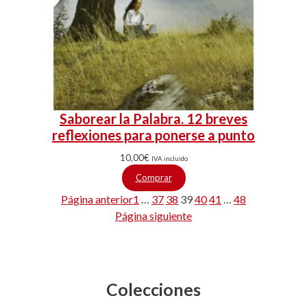
Saborear la Palabra. 12 breves
reflexiones para ponerse a punto
10,00
€
IVA incluido
Comprar
Página anterior
1
…
37
38
39
40
41
…
48
Página siguiente
Colecciones