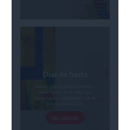
Días de fiesta
Libros-regalo para momentos
importantes de la vida. Para
recordar los sacramentos de la
vida y renovar la fe.
Ver colección