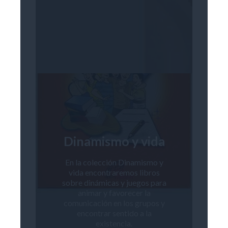
Dinamismo y vida
En la colección Dinamismo y
vida encontraremos libros
sobre dinámicas y juegos para
animar y favorecer la
comunicación en los grupos y
encontrar sentido a la
existencia.