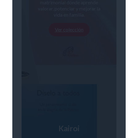
matrimonial dónde aprende
valorar, potenciar y mejorar la
vida en familia.
Ver colección
Kairoi