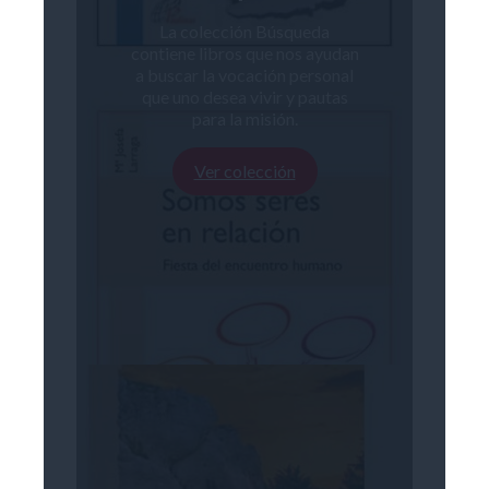
La colección Búsqueda
contiene libros que nos ayudan
a buscar la vocación personal
que uno desea vivir y pautas
para la misión.
Ver colección