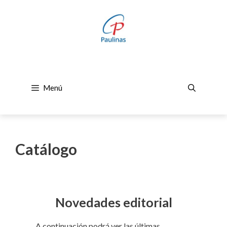
Saltar
al
contenido
Menú
Catálogo
Novedades editorial
A continuación podrá ver las últimas