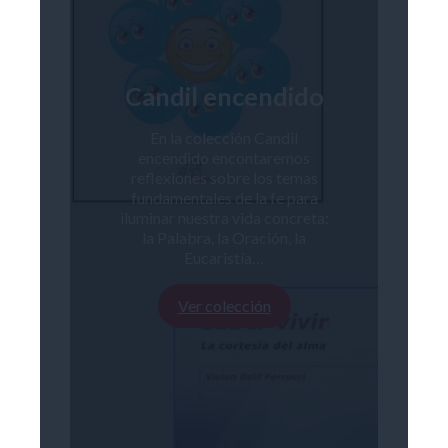
Candil encendido
En la colección Candil
encendido encontaremos
reflexiones sobre los temas
fundamentales de la fe para
iluminar nuestra vida concreta:
la Palabra, la Oración, la
Eucaristía…
Ver colección