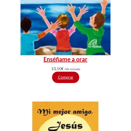
Enséñame a orar
10,50
€
IVA incluido
Comprar