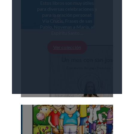
Estos libros son muy útiles
para diversas celebraciones y
para la oración personal:
Vía Crucis, Frases de san
Pablo, Novenas a María, al
Espíritu Santo…
Ver colección