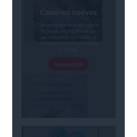
Caminos nuevos
Temas fundamentales para la
fe (Jesús, María, Pablo, los
sacramentos, la oración…),
tratados de forma sencilla y
profunda.
Ver colección