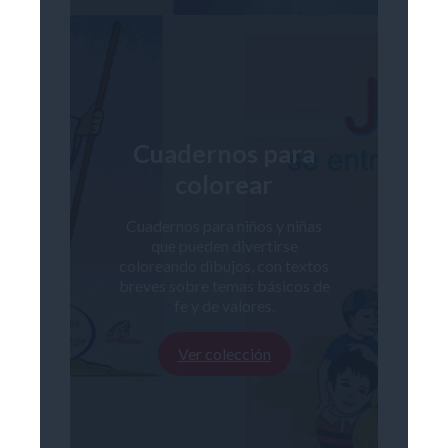
Cuadernos para
colorear
Cuadernos para niños y niñas
que pueden divertirse
coloreando dibujos, con textos
breves sobre temas básicos de
fe y de valores.
Ver colección