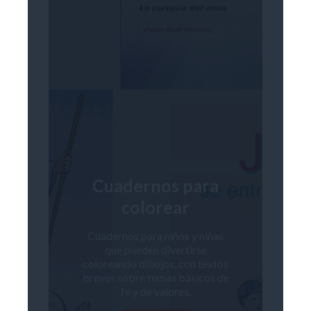
Cuadernos para
colorear
Cuadernos para niños y niñas
que pueden divertirse
coloreando dibujos, con textos
breves sobre temas básicos de
fe y de valores.