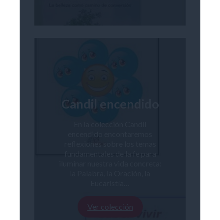
Candil encendido
En la colección Candil
encendido encontaremos
reflexiones sobre los temas
fundamentales de la fe para
iluminar nuestra vida concreta:
la Palabra, la Oración, la
Eucaristía…
Ver colección