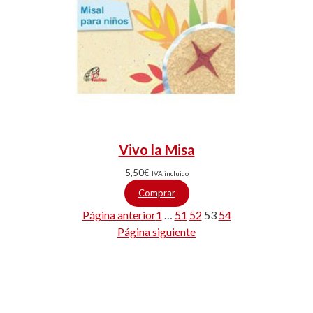
Vivo la Misa
5,50
€
IVA incluido
Comprar
Página anterior
1
…
51
52
53
54
Página siguiente