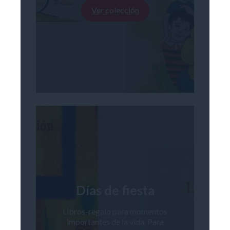
Ver colección
Días de fiesta
Libros-regalo para momentos
importantes de la vida. Para