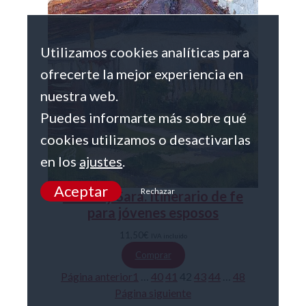
Utilizamos cookies analíticas para
ofrecerte la mejor experiencia en
nuestra web.
Puedes informarte más sobre qué
cookies utilizamos o desactivarlas
en los
ajustes
.
Aceptar
Rechazar
Tobías y Sara. Itinerario de fe
para jóvenes esposos
11,50
€
IVA incluido
Comprar
Página anterior
1
…
40
41
42
43
44
…
48
Página siguiente