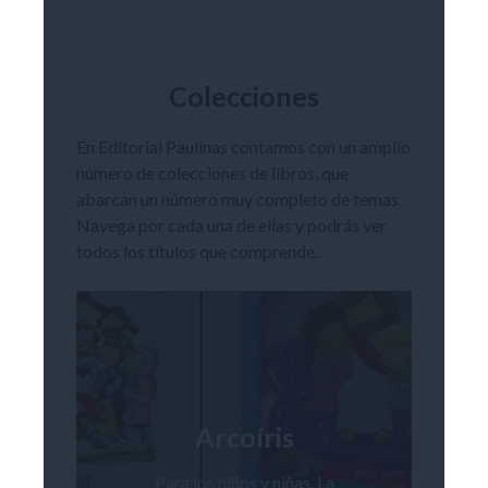
Colecciones
En Editorial Paulinas contamos con un amplio
número de colecciones de libros, que
abarcan un número muy completo de temas.
Navega por cada una de ellas y podrás ver
todos los títulos que comprende.
Arcoíris
Para los niños y niñas. La