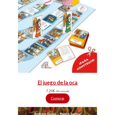
El juego de la oca
7,20
€
IVA incluido
Comprar