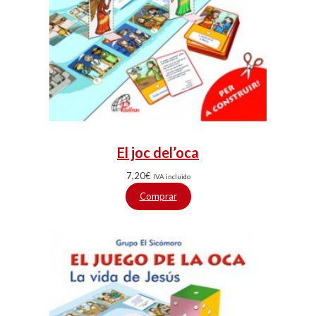
El joc del’oca
7,20
€
IVA incluido
Comprar