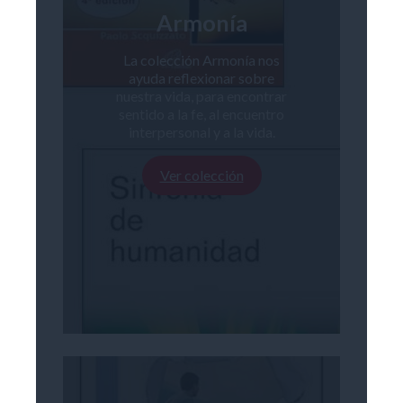
Armonía
La colección Armonía nos
ayuda reflexionar sobre
nuestra vida, para encontrar
sentido a la fe, al encuentro
interpersonal y a la vida.
Ver colección