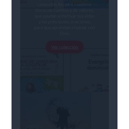
colección Arcoíris contiene
libros de cuentos y de valores,
que ayudan a motivar sus vidas
y las principales oraciones,
para que aprendan a hablar con
Dios.
Ver colección