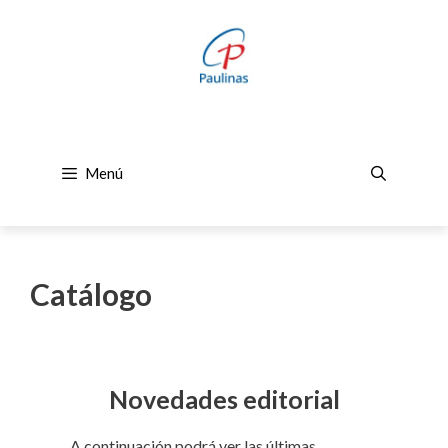
Saltar
al
contenido
Menú
Catálogo
Novedades editorial
A continuación podrá ver las últimas