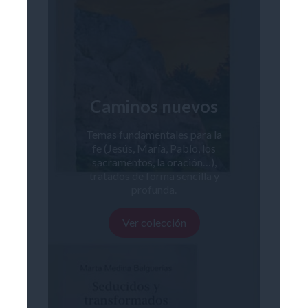
Caminos nuevos
Temas fundamentales para la
fe (Jesús, María, Pablo, los
sacramentos, la oración…),
tratados de forma sencilla y
profunda.
Ver colección