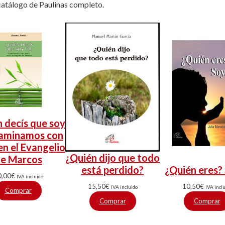
catálogo de Paulinas completo.
 decís que soy
aminamos con
en el Evangelio
¿Quién dijo que todo
e Marcos
¿Quién eres?
está perdido?
0,00
€
IVA incluido
10,50
€
15,50
€
IVA incl
IVA incluido
Comprar
Comprar
Comprar