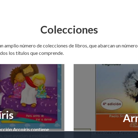
Colecciones
 un amplio número de colecciones de libros, que abarcan un núme
odos los títulos que comprende.
ris
Ar
lección Arcoíris contiene
La colección Armonía 
es, que ayudan a motivar