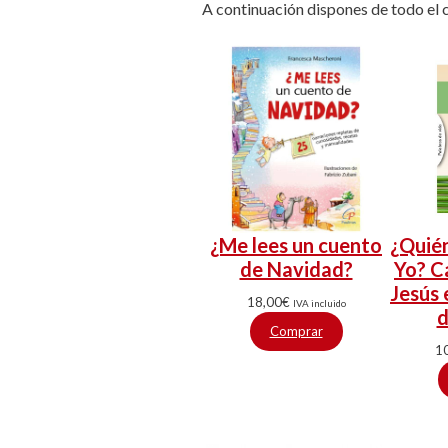
A continuación dispones de todo el 
¿Me lees un cuento
¿Quién
de Navidad?
Yo? C
Jesús 
18,00
€
IVA incluido
d
Comprar
1