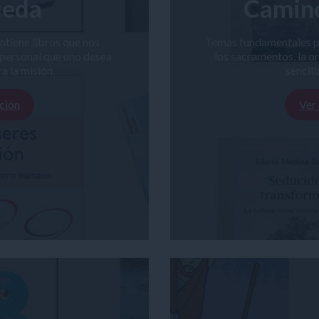
ueda
Camin
tiene libros que nos
Temas fundamentales par
 personal que uno desea
los sacramentos, la o
ra la misión.
sencill
ción
Ver