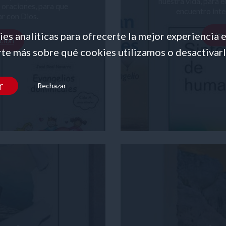
nuestra vida, para en
s oraciones, para que
encuentro inter
r con Dios.
es analíticas para ofrecerte la mejor experiencia 
Ver
ción
te más sobre qué cookies utilizamos o desactivarl
r
Rechazar