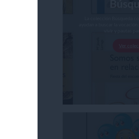
Búsq
La colección Búsqueda con
ayudan a buscar la vocación
vivir y pautas pa
Ver colec