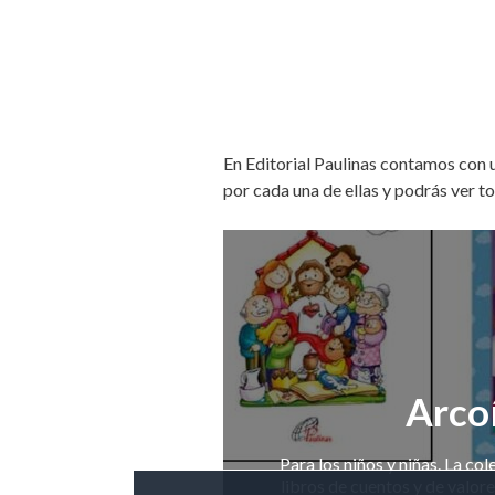
En Editorial Paulinas contamos con
por cada una de ellas y podrás ver t
Arcoí
Para los niños y niñas. La co
libros de cuentos y de valor