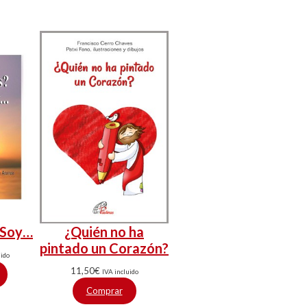
 Soy…
¿Quién no ha
pintado un Corazón?
uido
11,50
€
IVA incluido
Comprar