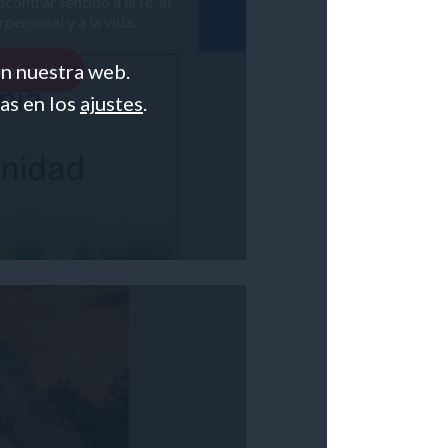
contrar sentido a la fe, al
personal y a la vida.
en nuestra web.
 colección
as en los
ajustes
.