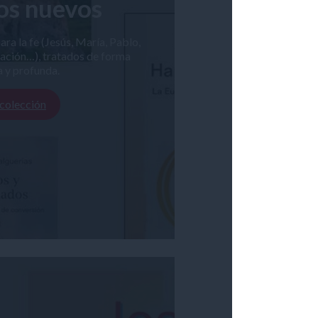
os nuevos
a la fe (Jesús, María, Pablo,
ración…), tratados de forma
a y profunda.
 colección