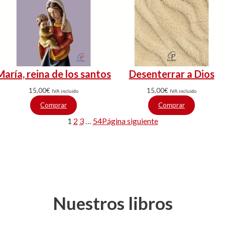
María, reina de los santos
Desenterrar a Dios
15,00
€
15,00
€
IVA incluido
IVA incluido
Comprar
Comprar
1
2
3
…
54
Página siguiente
Nuestros libros