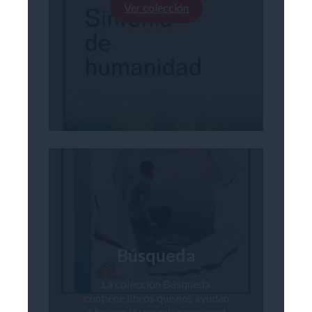
Ver colección
Búsqueda
La colección Búsqueda
contiene libros que nos ayudan
a buscar la vocación personal