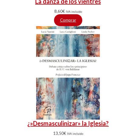
La danza de los vientres
8,60
€
IVA incluido
Comprar
¿»Desmasculinizar» la Iglesia?
13,50
€
IVA incluido