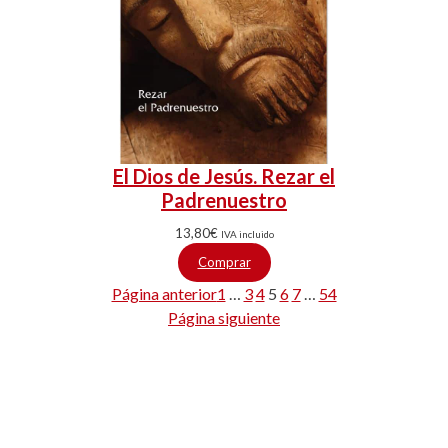
El Dios de Jesús. Rezar el
Padrenuestro
13,80
€
IVA incluido
Comprar
Página anterior
1
…
3
4
5
6
7
…
54
Página siguiente