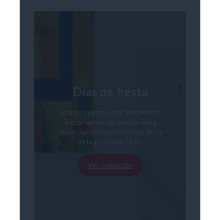
Días de fiesta
Libros-regalo para momentos
importantes de la vida. Para
recordar los sacramentos de la
vida y renovar la fe.
Ver colección