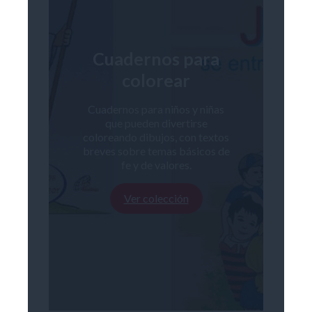
Cuadernos para
colorear
Cuadernos para niños y niñas
que pueden divertirse
coloreando dibujos, con textos
breves sobre temas básicos de
fe y de valores.
Ver colección