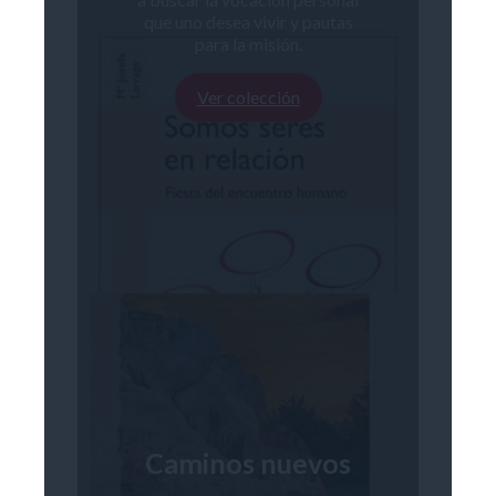
que uno desea vivir y pautas
para la misión.
Ver colección
Caminos nuevos