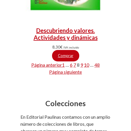
Descubriendo valores.
Actividades y dinámicas
8,30
€
IVA incluido
Comprar
Página anterior
1
…
6
7
8
9
10
…
48
Página siguiente
Colecciones
En Editorial Paulinas contamos con un amplio
número de colecciones de libros, que
abarcan un número muy completo de temas.