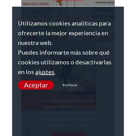
Utilizamos cookies analíticas para
ofrecerte la mejor experiencia en
nuestra web.
Puedes informarte más sobre qué
cookies utilizamos o desactivarlas
en los
ajustes
.
Aceptar
Rechazar
Armonía
La colección Armonía nos
ayuda reflexionar sobre
nuestra vida, para encontrar
sentido a la fe, al encuentro
interpersonal y a la vida.