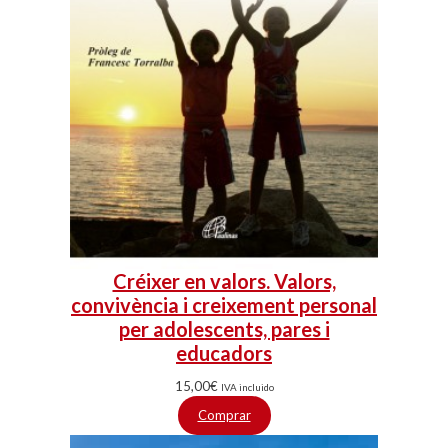
Créixer en valors. Valors,
convivència i creixement personal
per adolescents, pares i
educadors
15,00
€
IVA incluido
Comprar