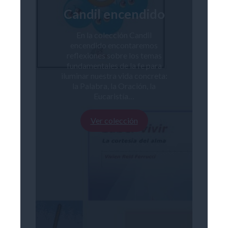
Candil encendido
En la colección Candil
encendido encontaremos
reflexiones sobre los temas
fundamentales de la fe para
iluminar nuestra vida concreta:
la Palabra, la Oración, la
Eucaristía…
Ver colección