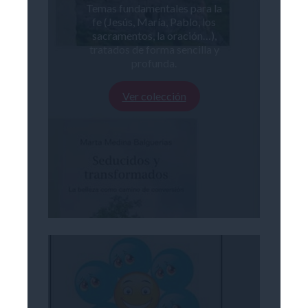
Temas fundamentales para la
fe (Jesús, María, Pablo, los
sacramentos, la oración…),
tratados de forma sencilla y
profunda.
Ver colección