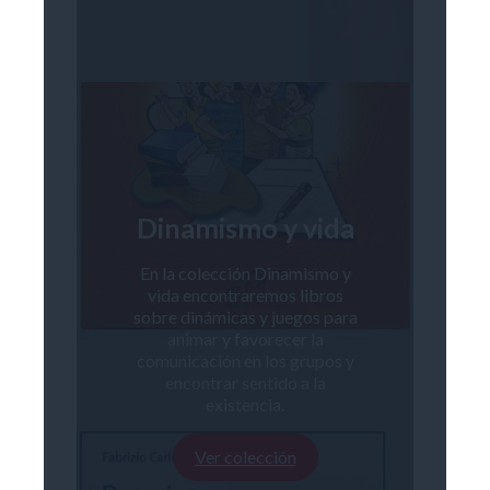
Dinamismo y vida
En la colección Dinamismo y
vida encontraremos libros
sobre dinámicas y juegos para
animar y favorecer la
comunicación en los grupos y
encontrar sentido a la
existencia.
Ver colección