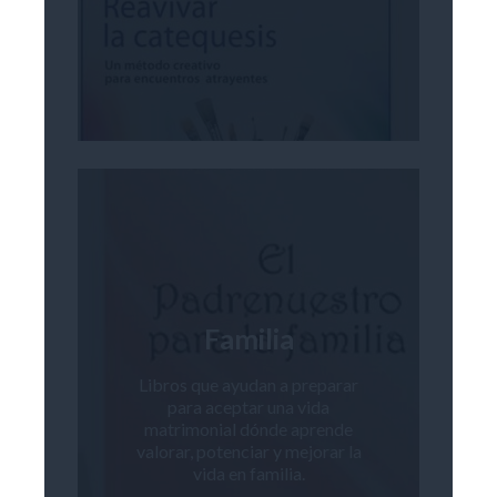
Familia
Libros que ayudan a preparar
para aceptar una vida
matrimonial dónde aprende
valorar, potenciar y mejorar la
vida en familia.