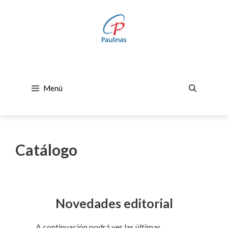
Saltar
al
contenido
Menú
Catálogo
Novedades editorial
A continuación podrá ver las últimas