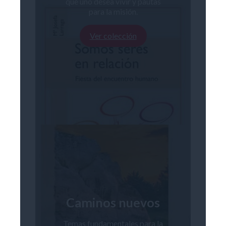
que uno desea vivir y pautas
para la misión.
Ver colección
Caminos nuevos
Temas fundamentales para la