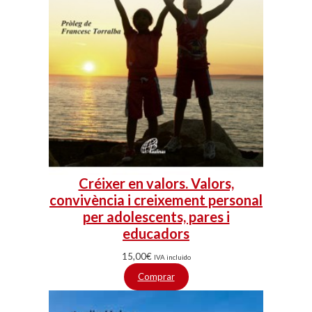
Créixer en valors. Valors,
convivència i creixement personal
per adolescents, pares i
educadors
15,00
€
IVA incluido
Comprar