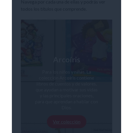
Navega por cada una de ellas y podrás ver
todos los títulos que comprende.
Arcoíris
Para los niños y niñas. La
colección Arcoíris contiene
libros de cuentos y de valores,
que ayudan a motivar sus vidas
y las principales oraciones,
para que aprendan a hablar con
Dios.
Ver colección