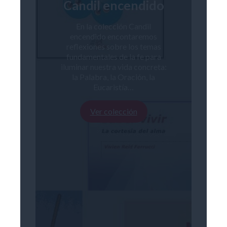
Candil encendido
En la colección Candil
encendido encontaremos
reflexiones sobre los temas
fundamentales de la fe para
iluminar nuestra vida concreta:
la Palabra, la Oración, la
Eucaristía…
Ver colección