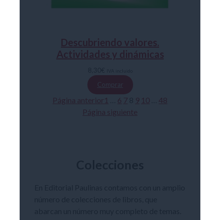
Descubriendo valores.
Actividades y dinámicas
8,30
€
IVA incluido
Comprar
Página anterior
1
…
6
7
8
9
10
…
48
Página siguiente
Colecciones
En Editorial Paulinas contamos con un amplio
número de colecciones de libros, que
abarcan un número muy completo de temas.