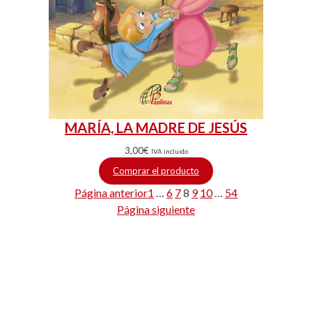
MARÍA, LA MADRE DE JESÚS
3,00
€
IVA incluido
Comprar el producto
Página anterior
1
…
6
7
8
9
10
…
54
Página siguiente