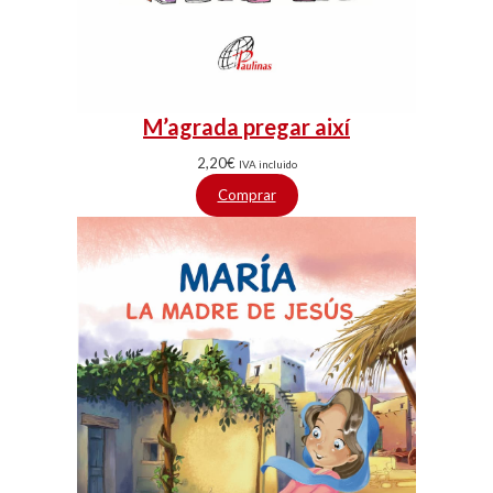
M’agrada pregar així
2,20
€
IVA incluido
Comprar