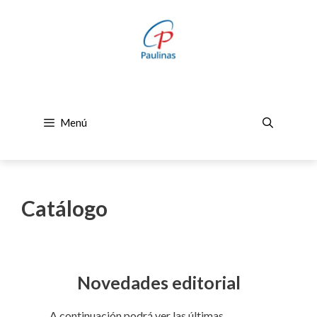
Saltar
al
contenido
Menú
Catálogo
Novedades editorial
A continuación podrá ver las últimas