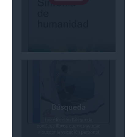
Búsqueda
La colección Búsqueda
contiene libros que nos ayudan
a buscar la vocación personal