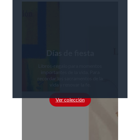
Días de fiesta
Libros-regalo para momentos
importantes de la vida. Para
recordar los sacramentos de la
vida y renovar la fe.
Ver colección