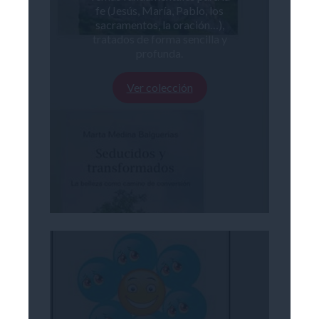
fe (Jesús, María, Pablo, los
sacramentos, la oración…),
tratados de forma sencilla y
profunda.
Ver colección