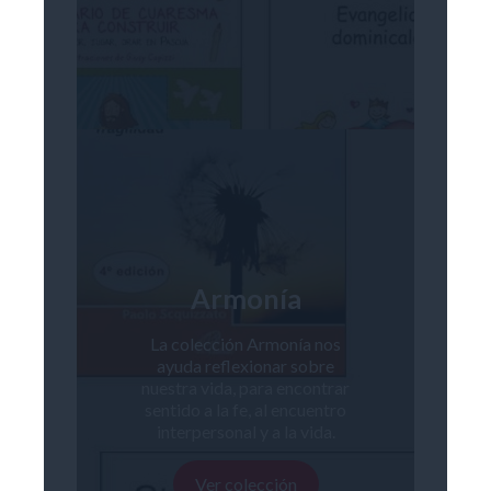
Armonía
La colección Armonía nos
ayuda reflexionar sobre
nuestra vida, para encontrar
sentido a la fe, al encuentro
interpersonal y a la vida.
Ver colección