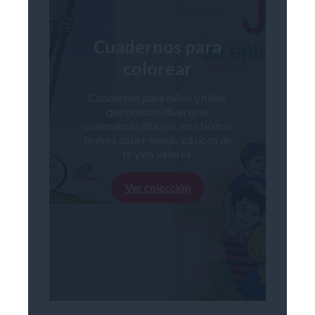
Cuadernos para
colorear
Cuadernos para niños y niñas
que pueden divertirse
coloreando dibujos, con textos
breves sobre temas básicos de
fe y de valores.
Ver colección