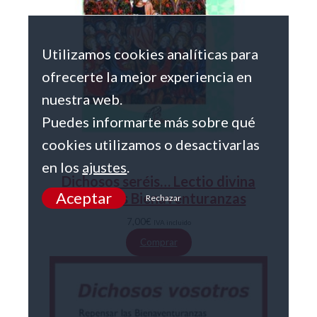
Utilizamos cookies analíticas para
ofrecerte la mejor experiencia en
nuestra web.
Puedes informarte más sobre qué
cookies utilizamos o desactivarlas
en los
ajustes
.
Dichosos seréis… Lectio divina
Aceptar
sobre las Bienaventuranzas
Rechazar
7,00
€
IVA incluido
Comprar