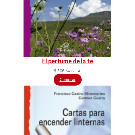
El perfume de la fe
9,50
€
IVA incluido
Comprar