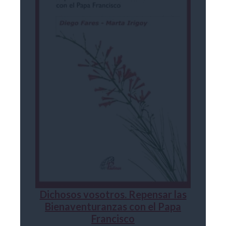
Dichosos vosotros. Repensar las
Bienaventuranzas con el Papa
Francisco