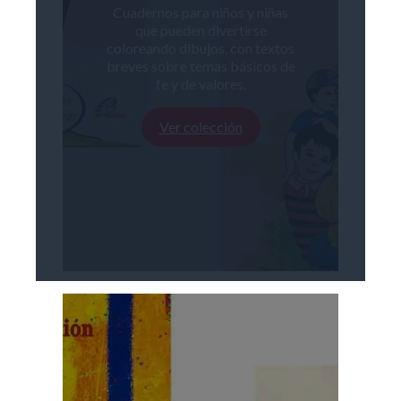
Cuadernos para niños y niñas
que pueden divertirse
coloreando dibujos, con textos
breves sobre temas básicos de
fe y de valores.
Ver colección