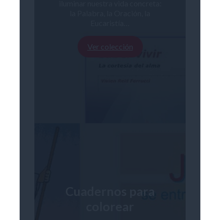
iluminar nuestra vida concreta:
la Palabra, la Oración, la
Eucaristía…
Ver colección
Cuadernos para
colorear