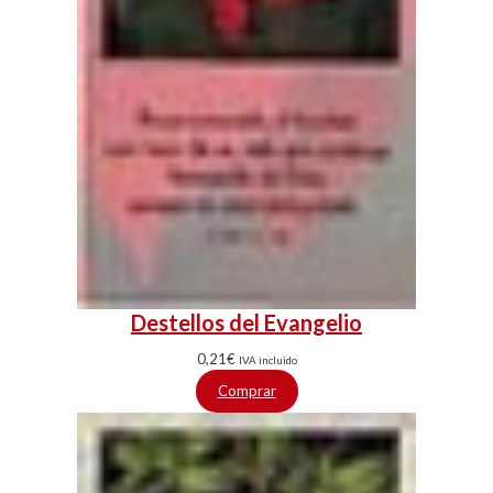
Destellos del Evangelio
0,21
€
IVA incluido
Comprar