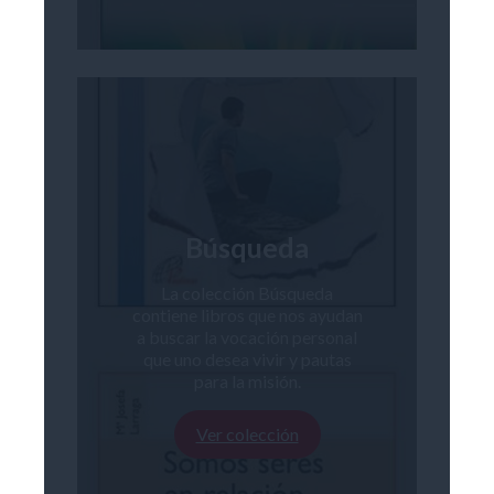
Búsqueda
La colección Búsqueda
contiene libros que nos ayudan
a buscar la vocación personal
que uno desea vivir y pautas
para la misión.
Ver colección