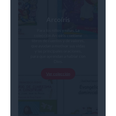
Arcoíris
Para los niños y niñas. La
colección Arcoíris contiene
libros de cuentos y de valores,
que ayudan a motivar sus vidas
y las principales oraciones,
para que aprendan a hablar con
Dios.
Ver colección