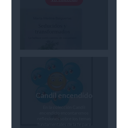
Candil encendido
En la colección Candil
encendido encontaremos
reflexiones sobre los temas
fundamentales de la fe para