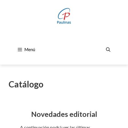
Saltar
al
contenido
Menú
Catálogo
Novedades editorial
A continuación podrá ver las últimas