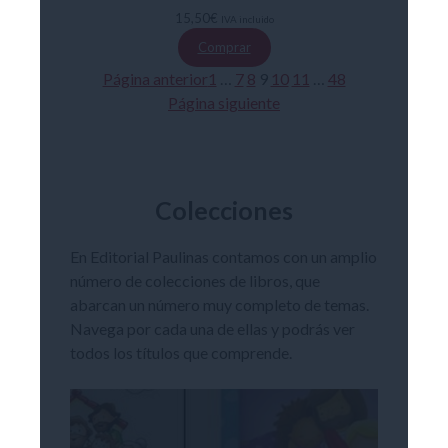
15,50
€
IVA incluido
Comprar
Página anterior
1
…
7
8
9
10
11
…
48
Página siguiente
Colecciones
En Editorial Paulinas contamos con un amplio
número de colecciones de libros, que
abarcan un número muy completo de temas.
Navega por cada una de ellas y podrás ver
todos los títulos que comprende.