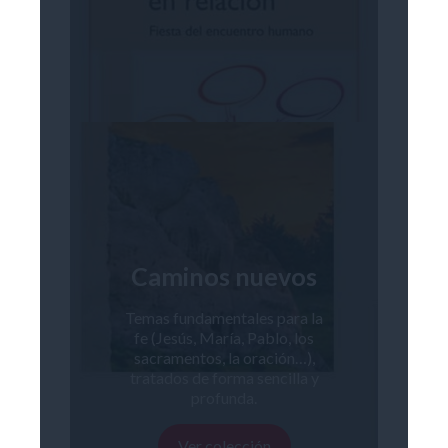
Caminos nuevos
Temas fundamentales para la
fe (Jesús, María, Pablo, los
sacramentos, la oración…),
tratados de forma sencilla y
profunda.
Ver colección