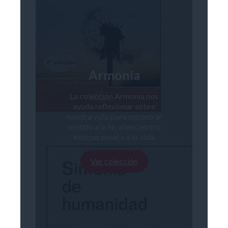
Armonía
La colección Armonía nos
ayuda reflexionar sobre
nuestra vida, para encontrar
sentido a la fe, al encuentro
interpersonal y a la vida.
Ver colección