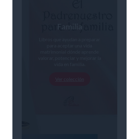
Familia
Libros que ayudan a preparar
para aceptar una vida
matrimonial dónde aprende
valorar, potenciar y mejorar la
vida en familia.
Ver colección