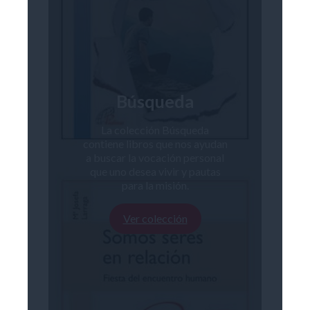
Búsqueda
La colección Búsqueda
contiene libros que nos ayudan
a buscar la vocación personal
que uno desea vivir y pautas
para la misión.
Ver colección