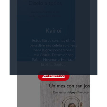
Kairoi
Estos libros son muy útiles
para diversas celebraciones y
para la oración personal:
Vía Crucis, Frases de san
Pablo, Novenas a María, al
Espíritu Santo…
Ver colección