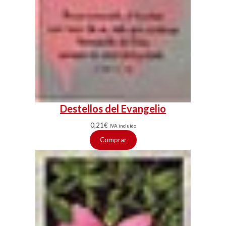
Destellos del Evangelio
0,21
€
IVA incluido
Comprar