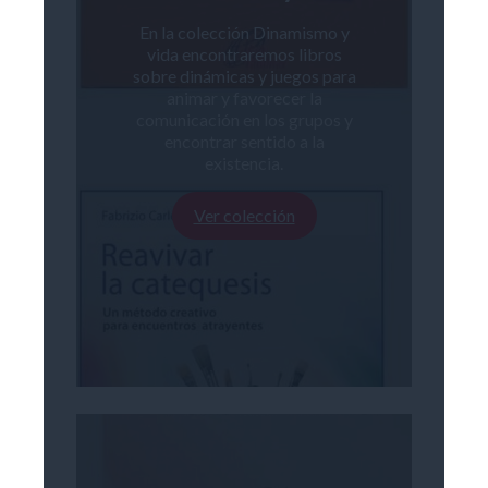
En la colección Dinamismo y
vida encontraremos libros
sobre dinámicas y juegos para
animar y favorecer la
comunicación en los grupos y
encontrar sentido a la
existencia.
Ver colección