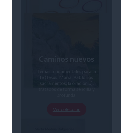
Caminos nuevos
Temas fundamentales para la
fe (Jesús, María, Pablo, los
sacramentos, la oración…),
tratados de forma sencilla y
profunda.
Ver colección