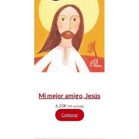
Mi mejor amigo, Jesús
6,20
€
IVA incluido
Comprar