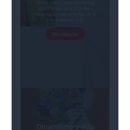
Libros-regalo para momentos
importantes de la vida. Para
recordar los sacramentos de la
vida y renovar la fe.
Ver colección
Dinamismo y vida