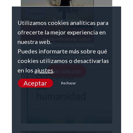
Armonía
Utilizamos cookies analíticas para
ofrecerte la mejor experiencia en
La colección Armonía nos
ayuda reflexionar sobre
nuestra web.
nuestra vida, para encontrar
Puedes informarte más sobre qué
sentido a la fe, al encuentro
interpersonal y a la vida.
cookies utilizamos o desactivarlas
en los
ajustes
.
Ver colección
Aceptar
Rechazar