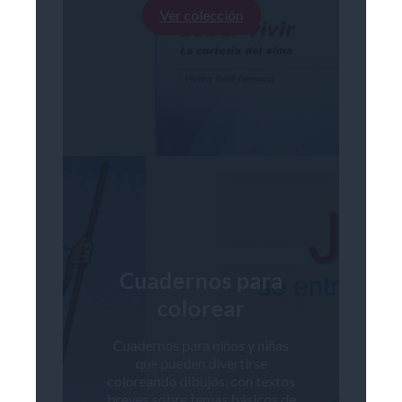
Ver colección
Cuadernos para
colorear
Cuadernos para niños y niñas
que pueden divertirse
coloreando dibujos, con textos
breves sobre temas básicos de