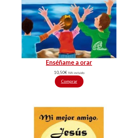
Enséñame a orar
10,50
€
IVA incluido
Comprar