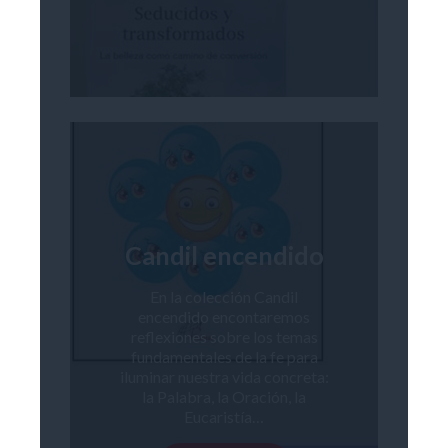
Candil encendido
En la colección Candil
encendido encontaremos
reflexiones sobre los temas
fundamentales de la fe para
iluminar nuestra vida concreta:
la Palabra, la Oración, la
Eucaristía…