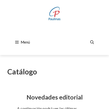
Saltar
al
contenido
Menú
Catálogo
Novedades editorial
A continuación podrá ver las últimas