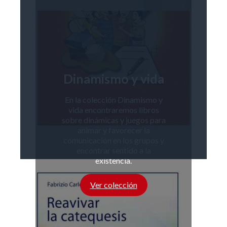
Dinamismo y vida
En la colección Dinamismo y
vida encontraremos libros
sobre dinámicas y juegos para
animar y favorecer la
comunicación en los grupos y
encontrar sentido a la
existencia.
Ver colección