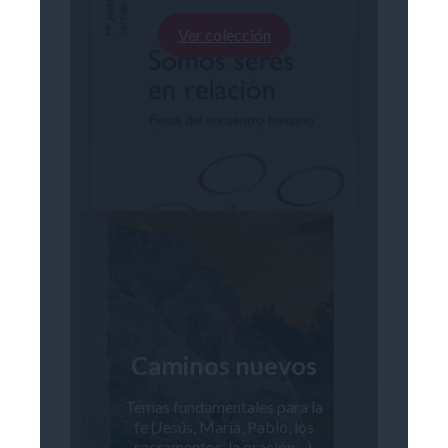
Ver colección
Caminos nuevos
Temas fundamentales para la
fe (Jesús, María, Pablo, los
sacramentos, la oración…),