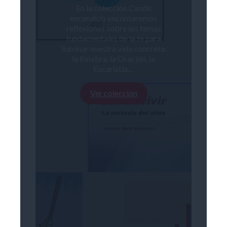
En la colección Candil
encendido encontaremos
reflexiones sobre los temas
fundamentales de la fe para
iluminar nuestra vida concreta:
la Palabra, la Oración, la
Eucaristía…
Ver colección