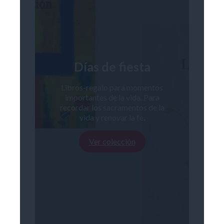
Días de fiesta
Libros-regalo para momentos
importantes de la vida. Para
recordar los sacramentos de la
vida y renovar la fe.
Ver colección