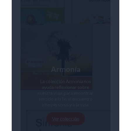
Armonía
La colección Armonía nos
ayuda reflexionar sobre
nuestra vida, para encontrar
sentido a la fe, al encuentro
interpersonal y a la vida.
Ver colección