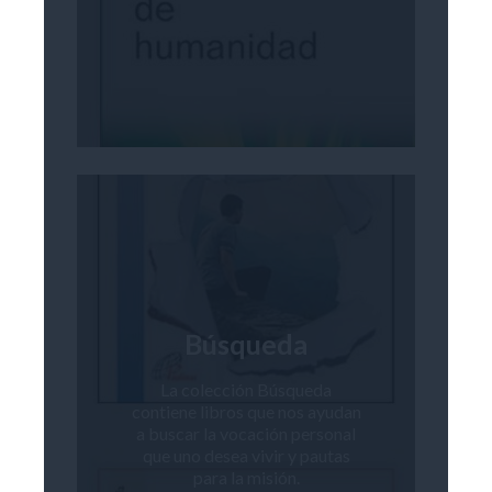
Búsqueda
La colección Búsqueda
contiene libros que nos ayudan
a buscar la vocación personal
que uno desea vivir y pautas
para la misión.