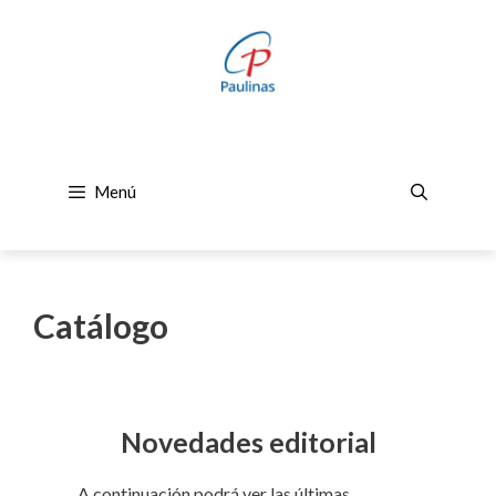
Saltar
al
contenido
Menú
Catálogo
Novedades editorial
A continuación podrá ver las últimas