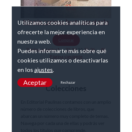
Ningún carisma basta por sí solo
Utilizamos cookies analíticas para
ofrecerte la mejor experiencia en
16,00
€
IVA incluido
nuestra web.
Comprar
Página anterior
1
…
32
33
34
35
36
…
48
Puedes informarte más sobre qué
Página siguiente
cookies utilizamos o desactivarlas
en los
ajustes
.
Aceptar
Rechazar
Colecciones
En Editorial Paulinas contamos con un amplio
número de colecciones de libros, que
abarcan un número muy completo de temas.
Navega por cada una de ellas y podrás ver
todos los títulos que comprende.