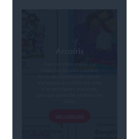
Arcoíris
Para los niños y niñas. La
colección Arcoíris contiene
libros de cuentos y de valores,
que ayudan a motivar sus vidas
y las principales oraciones,
para que aprendan a hablar con
Dios.
Ver colección