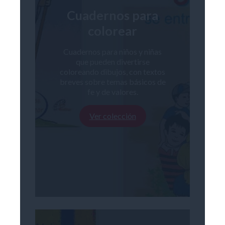
Cuadernos para
colorear
Cuadernos para niños y niñas
que pueden divertirse
coloreando dibujos, con textos
breves sobre temas básicos de
fe y de valores.
Ver colección