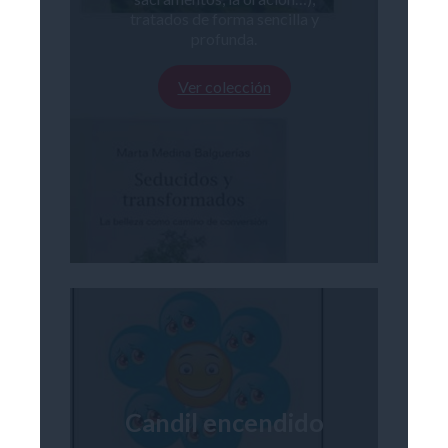
tratados de forma sencilla y
profunda.
Ver colección
Candil encendido