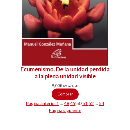
Ecumenismo. De la unidad perdida
a la plena unidad visible
9,00
€
IVA incluido
Comprar
Página anterior
1
…
48
49
50
51
52
…
54
Página siguiente