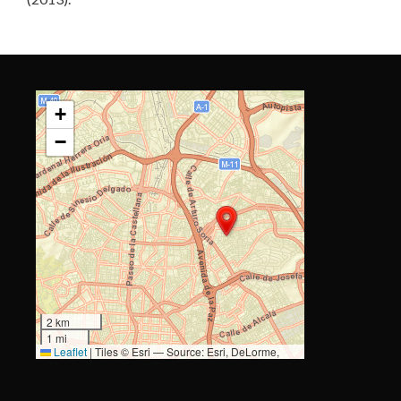
+
−
2 km
1 mi
Leaflet
|
Tiles © Esri — Source: Esri, DeLorme,
NAVTEQ, USGS, Intermap, iPC, NRCAN, Esri Japan,
METI, Esri China (Hong Kong), Esri (Thailand),
TomTom, 2012