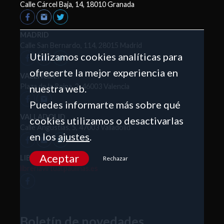
Calle Cárcel Baja, 14, 18010 Granada
MADRID
Calle San Bernardo, 114, 28015 Madrid
Utilizamos cookies analíticas para
ofrecerte la mejor experiencia en
VALENCIA
Plaza de la Reina, 2, 46003 Valencia
nuestra web.
Puedes informarte más sobre qué
VALLADOLID
cookies utilizamos o desactivarlas
Calle Angustias, 5, 47003 Valladolid
en los
ajustes
.
Aceptar
LIBRERÍA VIRTUAL
Rechazar
libreriavirtual.paulinas.es
Boletín de novedades