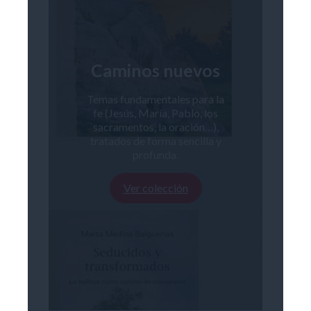
Caminos nuevos
Temas fundamentales para la
fe (Jesús, María, Pablo, los
sacramentos, la oración…),
tratados de forma sencilla y
profunda.
Ver colección