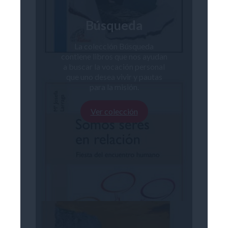
Búsqueda
La colección Búsqueda
contiene libros que nos ayudan
a buscar la vocación personal
que uno desea vivir y pautas
para la misión.
Ver colección