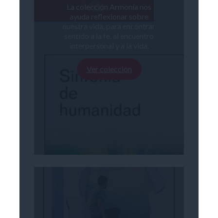
La colección Armonía nos
ayuda reflexionar sobre
nuestra vida, para encontrar
sentido a la fe, al encuentro
interpersonal y a la vida.
Ver colección