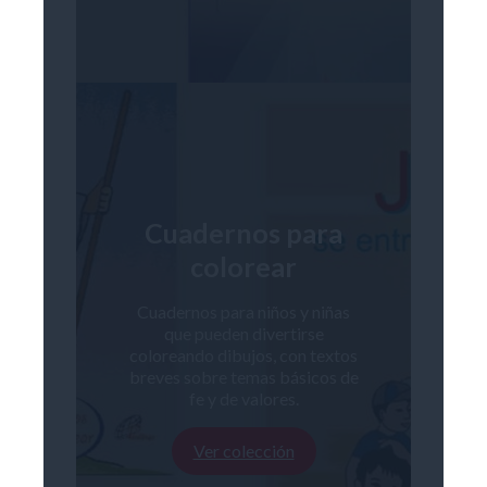
Cuadernos para
colorear
Cuadernos para niños y niñas
que pueden divertirse
coloreando dibujos, con textos
breves sobre temas básicos de
fe y de valores.
Ver colección