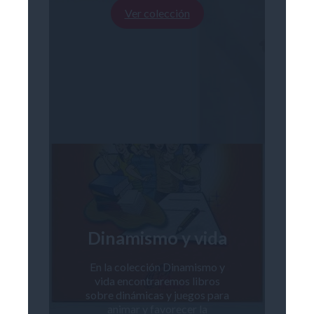
Ver colección
Dinamismo y vida
En la colección Dinamismo y
vida encontraremos libros
sobre dinámicas y juegos para
animar y favorecer la