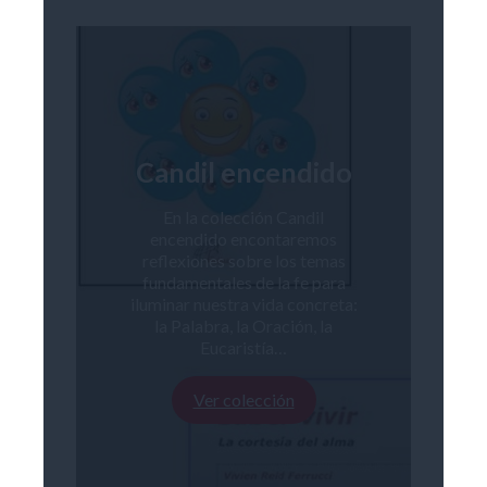
Candil encendido
En la colección Candil
encendido encontaremos
reflexiones sobre los temas
fundamentales de la fe para
iluminar nuestra vida concreta:
la Palabra, la Oración, la
Eucaristía…
Ver colección