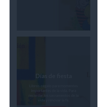
Días de fiesta
Libros-regalo para momentos
importantes de la vida. Para
recordar los sacramentos de la
vida y renovar la fe.