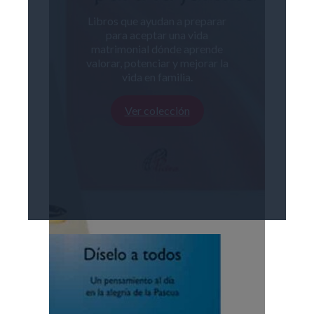
Libros que ayudan a preparar
para aceptar una vida
matrimonial dónde aprende
valorar, potenciar y mejorar la
vida en familia.
Ver colección