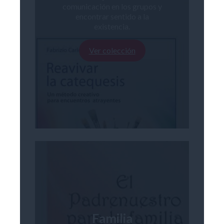
comunicación en los grupos y
encontrar sentido a la
existencia.
Ver colección
Familia