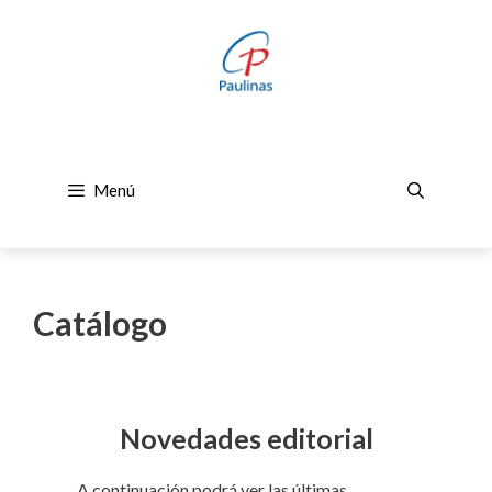
Saltar
al
contenido
Menú
Catálogo
Novedades editorial
A continuación podrá ver las últimas