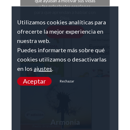
que ayudan a motivar sus vidas
y las principales oraciones,
para que aprendan a hablar con
Dios.
Utilizamos cookies analíticas para
ofrecerte la mejor experiencia en
Ver colección
nuestra web.
Puedes informarte más sobre qué
cookies utilizamos o desactivarlas
en los
ajustes
.
Aceptar
Rechazar
Armonía