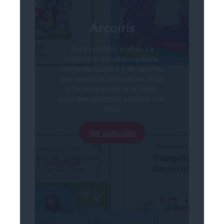
Arcoíris
Para los niños y niñas. La
colección Arcoíris contiene
libros de cuentos y de valores,
que ayudan a motivar sus vidas
y las principales oraciones,
para que aprendan a hablar con
Dios.
Ver colección