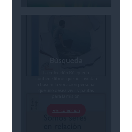
Búsqueda
La colección Búsqueda
contiene libros que nos ayudan
a buscar la vocación personal
que uno desea vivir y pautas
para la misión.
Ver colección