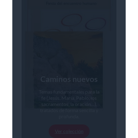
Caminos nuevos
Temas fundamentales para la
fe (Jesús, María, Pablo, los
sacramentos, la oración…),
tratados de forma sencilla y
profunda.
Ver colección