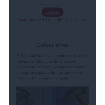
12,00
€
IVA incluido
Comprar
Página anterior
1
2
3
4
…
48
Página siguiente
Colecciones
En Editorial Paulinas contamos con un amplio
número de colecciones de libros, que
abarcan un número muy completo de temas.
Navega por cada una de ellas y podrás ver
todos los títulos que comprende.