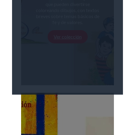
que pueden divertirse
coloreando dibujos, con textos
breves sobre temas básicos de
fe y de valores.
Ver colección