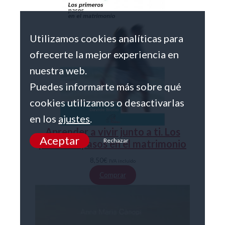
Utilizamos cookies analíticas para
ofrecerte la mejor experiencia en
nuestra web.
Puedes informarte más sobre qué
cookies utilizamos o desactivarlas
en los
ajustes
.
Aprender a vivir junto a ti. Los
Aceptar
Rechazar
primeros pasos en el matrimonio
8,50
€
IVA incluido
Comprar