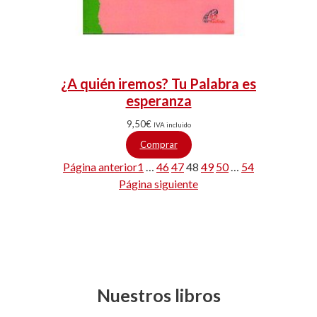
¿A quién iremos? Tu Palabra es
esperanza
9,50
€
IVA incluido
Comprar
Página anterior
1
…
46
47
48
49
50
…
54
Página siguiente
Nuestros libros