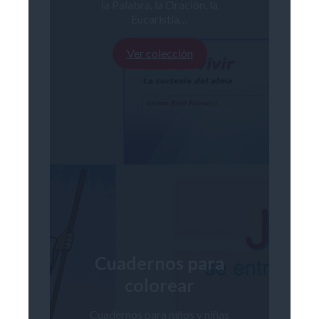
la Palabra, la Oración, la
Eucaristía…
Ver colección
Cuadernos para
colorear
Cuadernos para niños y niñas