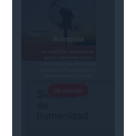
Armonía
La colección Armonía nos
ayuda reflexionar sobre
nuestra vida, para encontrar
sentido a la fe, al encuentro
interpersonal y a la vida.
Ver colección