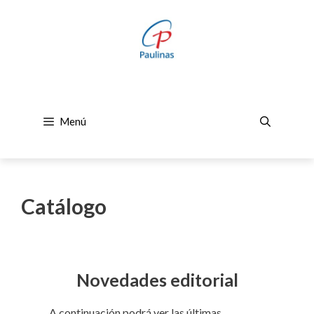
Saltar
al
contenido
Menú
Catálogo
Novedades editorial
A continuación podrá ver las últimas