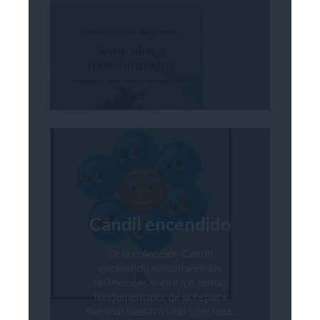
Candil encendido
En la colección Candil
encendido encontaremos
reflexiones sobre los temas
fundamentales de la fe para
iluminar nuestra vida concreta: