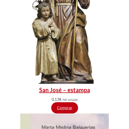
San José – estampa
0,13
€
IVA incluido
Comprar