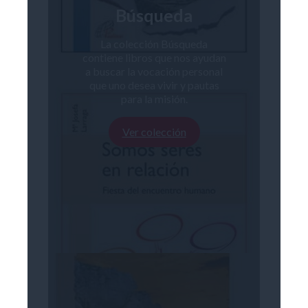
Búsqueda
La colección Búsqueda
contiene libros que nos ayudan
a buscar la vocación personal
que uno desea vivir y pautas
para la misión.
Ver colección