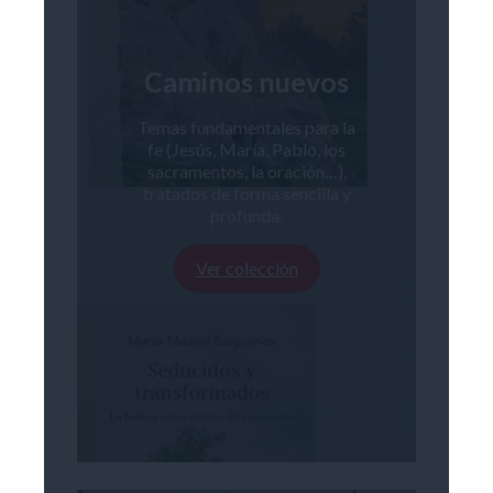
Caminos nuevos
Temas fundamentales para la
fe (Jesús, María, Pablo, los
sacramentos, la oración…),
tratados de forma sencilla y
profunda.
Ver colección