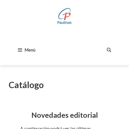
Saltar
al
contenido
Menú
Catálogo
Novedades editorial
A continuación podrá ver las últimas