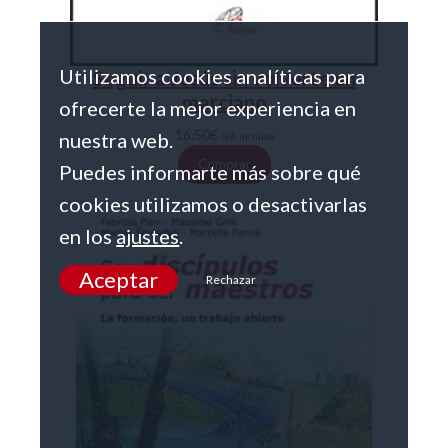
Utilizamos cookies analíticas para
Seguir a Jesús sin volverte un
marciano
ofrecerte la mejor experiencia en
16,50
€
nuestra web.
IVA incluido
Comprar
Puedes informarte más sobre qué
cookies utilizamos o desactivarlas
en los
ajustes
.
Aceptar
Rechazar