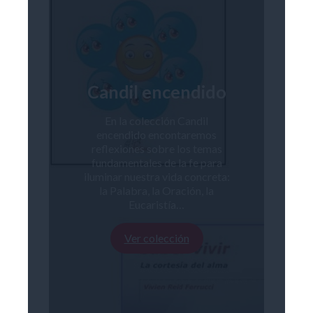
Candil encendido
En la colección Candil
encendido encontaremos
reflexiones sobre los temas
fundamentales de la fe para
iluminar nuestra vida concreta:
la Palabra, la Oración, la
Eucaristía…
Ver colección