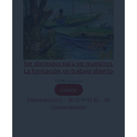
Ser discípulos para ser maestros.
La formación, un trabajo abierto
9,50
€
IVA incluido
Comprar
Página anterior
1
…
38
39
40
41
42
…
48
Página siguiente