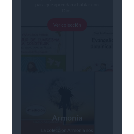
para que aprendan a hablar con
Dios.
Ver colección
Armonía
La colección Armonía nos