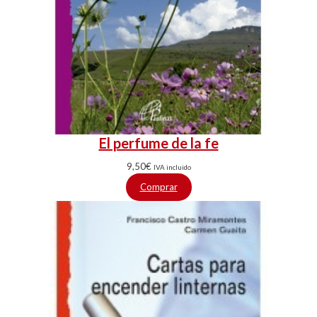
El perfume de la fe
9,50
€
IVA incluido
Comprar