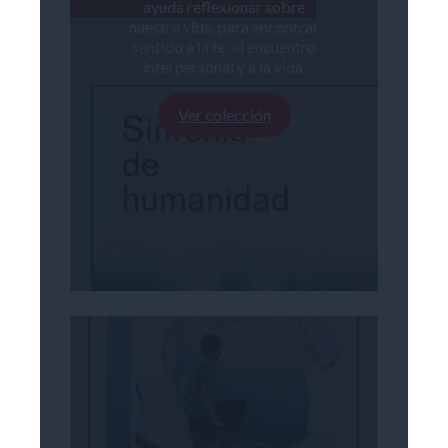
ayuda reflexionar sobre
nuestra vida, para encontrar
sentido a la fe, al encuentro
interpersonal y a la vida.
Ver colección