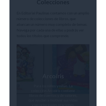
Colecciones
En Editorial Paulinas contamos con un amplio
número de colecciones de libros, que
abarcan un número muy completo de temas.
Navega por cada una de ellas y podrás ver
todos los títulos que comprende.
Arcoíris
Para los niños y niñas. La
colección Arcoíris contiene
libros de cuentos y de valores,
que ayudan a motivar sus vidas
y las principales oraciones,