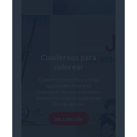
Cuadernos para
colorear
Cuadernos para niños y niñas
que pueden divertirse
coloreando dibujos, con textos
breves sobre temas básicos de
fe y de valores.
Ver colección