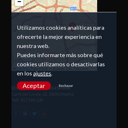
−
Utilizamos cookies analíticas para
ofrecerte la mejor experiencia en
nuestra web.
Puedes informarte más sobre qué
2 km
cookies utilizamos o desactivarlas
1 mi
Leaflet
|
Tiles © Esri — Source: Esri, DeLorme,
en los
ajustes
.
NAVTEQ, USGS, Intermap, iPC, NRCAN, Esri Japan,
METI, Esri China (Hong Kong), Esri (Thailand),
TomTom, 2012
Aceptar
Rechazar
EDITORIAL PAULINAS ESPAÑA
Carril del Conde, 62, 28043 Madrid
Telf: 917 590 100
Paulinas.es