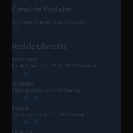
Canal de Youtube
Suscríbete a nuestro canal de youtube.
Red de Librerías
BARCELONA
Ronda de Sant Pere, 19-21, 08010 Barcelona
GRANADA
Calle Cárcel Baja, 14, 18010 Granada
MADRID
Calle San Bernardo, 114, 28015 Madrid
VALENCIA