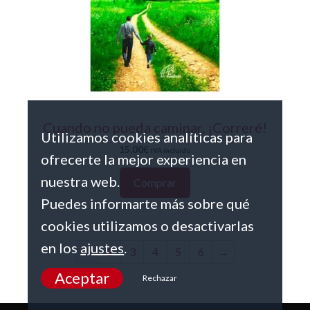
Cuando no pueda caminar, ¡Correré!
Utilizamos cookies analíticas para
15,00
€
IVA incluido
ofrecerte la mejor experiencia en
nuestra web.
Comprar
Puedes informarte más sobre qué
cookies utilizamos o desactivarlas
en los
ajustes
.
1
2
3
4
5
6
→
Aceptar
Rechazar