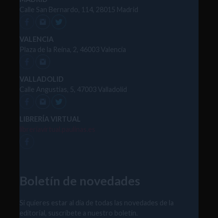
Calle San Bernardo, 114, 28015 Madrid
VALENCIA
Plaza de la Reina, 2, 46003 Valencia
VALLADOLID
Calle Angustias, 5, 47003 Valladolid
LIBRERÍA VIRTUAL
libreriavirtual.paulinas.es
Boletín de novedades
Si quieres estar al día de todas las novedades de la
editorial, suscríbete a nuestro boletín.