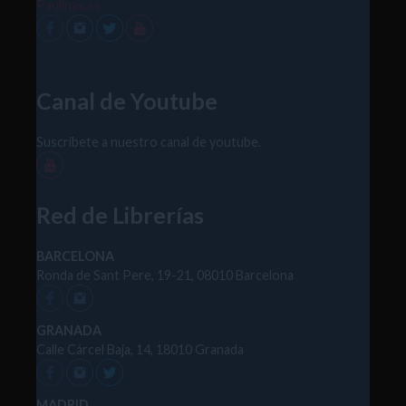
Paulinas.es
Canal de Youtube
Suscríbete a nuestro canal de youtube.
Red de Librerías
BARCELONA
Ronda de Sant Pere, 19-21, 08010 Barcelona
GRANADA
Calle Cárcel Baja, 14, 18010 Granada
MADRID