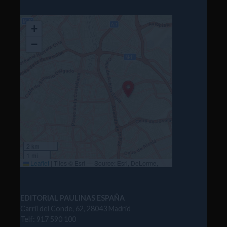
+
−
2 km
1 mi
Leaflet
|
Tiles © Esri — Source: Esri, DeLorme,
NAVTEQ, USGS, Intermap, iPC, NRCAN, Esri Japan,
METI, Esri China (Hong Kong), Esri (Thailand),
TomTom, 2012
EDITORIAL PAULINAS ESPAÑA
Carril del Conde, 62, 28043 Madrid
Telf: 917 590 100