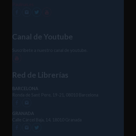
Paulinas.es
Canal de Youtube
Suscríbete a nuestro canal de youtube.
Red de Librerías
BARCELONA
Ronda de Sant Pere, 19-21, 08010 Barcelona
GRANADA
Calle Cárcel Baja, 14, 18010 Granada