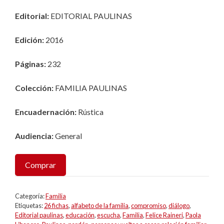
Editorial:
EDITORIAL PAULINAS
Edición:
2016
Páginas:
232
Colección
:
FAMILIA PAULINAS
Encuadernación:
Rústica
Audiencia:
General
Comprar
Categoría:
Familia
Etiquetas:
26 fichas
,
alfabeto de la familia
,
compromiso
,
diálogo
,
Editorial paulinas
,
educación
,
escucha
,
Familia
,
Felice Raineri
,
Paola