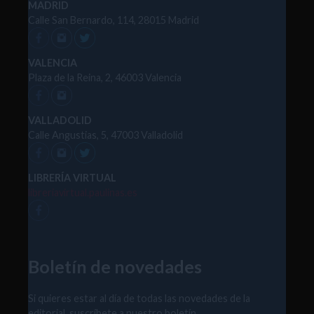
MADRID
Calle San Bernardo, 114, 28015 Madrid
VALENCIA
Plaza de la Reina, 2, 46003 Valencia
VALLADOLID
Calle Angustias, 5, 47003 Valladolid
LIBRERÍA VIRTUAL
libreriavirtual.paulinas.es
Boletín de novedades
Si quieres estar al día de todas las novedades de la
editorial, suscríbete a nuestro boletín.