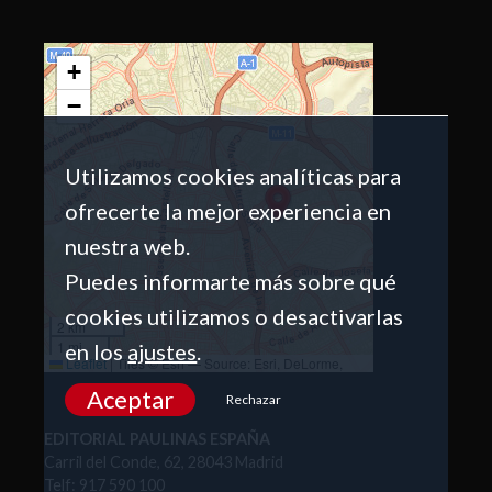
+
−
Utilizamos cookies analíticas para
ofrecerte la mejor experiencia en
nuestra web.
Puedes informarte más sobre qué
cookies utilizamos o desactivarlas
2 km
1 mi
en los
ajustes
.
Leaflet
|
Tiles © Esri — Source: Esri, DeLorme,
NAVTEQ, USGS, Intermap, iPC, NRCAN, Esri Japan,
Aceptar
METI, Esri China (Hong Kong), Esri (Thailand),
Rechazar
TomTom, 2012
EDITORIAL PAULINAS ESPAÑA
Carril del Conde, 62, 28043 Madrid
Telf: 917 590 100