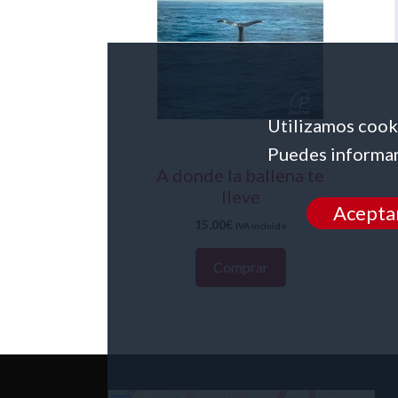
Utilizamos cooki
Puedes informar
A donde la ballena te
lleve
Acepta
15,00
€
IVA incluido
Comprar