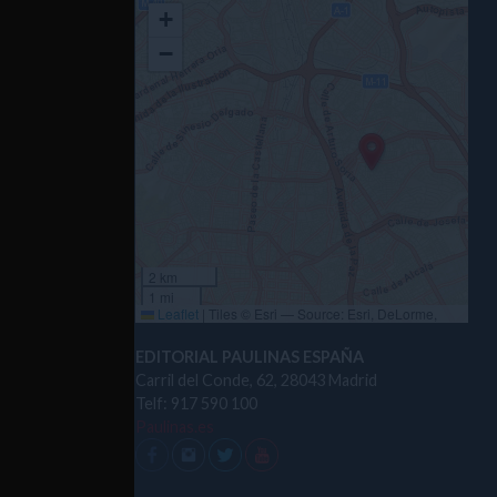
+
−
2 km
1 mi
Leaflet
|
Tiles © Esri — Source: Esri, DeLorme,
NAVTEQ, USGS, Intermap, iPC, NRCAN, Esri Japan,
METI, Esri China (Hong Kong), Esri (Thailand),
EDITORIAL PAULINAS ESPAÑA
TomTom, 2012
Carril del Conde, 62, 28043 Madrid
Telf: 917 590 100
Paulinas.es