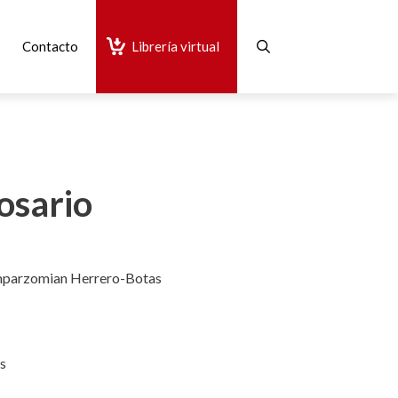
Contacto
Librería virtual
osario
mparzomian Herrero-Botas
as