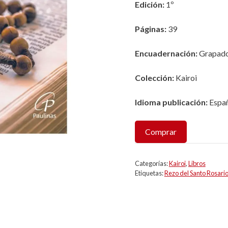
Edición:
1º
Páginas:
39
Encuadernación:
Grapad
Colección:
Kairoi
Idioma publicación:
Españ
Comprar
Categorías:
Kairoi
,
Libros
Etiquetas:
Rezo del Santo Rosari