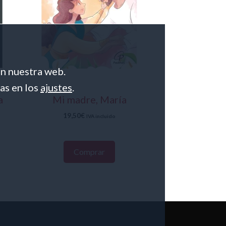
en nuestra web.
as en los
ajustes
.
a
Mi madre, María
19,50
€
IVA incluido
Comprar