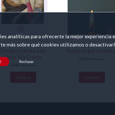
es analíticas para ofrecerte la mejor experiencia 
te más sobre qué cookies utilizamos o desactivarl
Desde la ternura de
Palabras para mañan
Dios. Vía Crucis
10,00
€
IVA incluido
r
Rechazar
5,20
€
IVA incluido
Comprar
Comprar