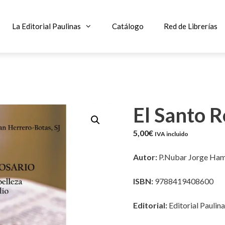
La Editorial Paulinas
Catálogo
Red de Librerías
El Santo R
5,00
€
IVA incluido
Autor:
P.Nubar Jorge Ha
ISBN:
9788419408600
Editorial:
Editorial Paulin