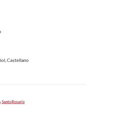
o
ol, Castellano
o
,
Santo Rosario