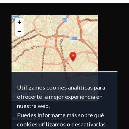
+
−
Utilizamos cookies analíticas para
2 km
1 mi
ofrecerte la mejor experiencia en
Leaflet
|
Tiles © Esri — Source: Esri, DeLorme,
NAVTEQ, USGS, Intermap, iPC, NRCAN, Esri Japan,
nuestra web.
METI, Esri China (Hong Kong), Esri (Thailand),
TomTom, 2012
Puedes informarte más sobre qué
EDITORIAL PAULINAS ESPAÑA
cookies utilizamos o desactivarlas
Carril del Conde, 62, 28043 Madrid