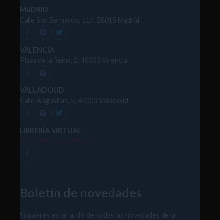
MADRID
Calle San Bernardo, 114, 28015 Madrid
VALENCIA
Plaza de la Reina, 2, 46003 Valencia
VALLADOLID
Calle Angustias, 5, 47003 Valladolid
LIBRERÍA VIRTUAL
libreriavirtual.paulinas.es
Boletín de novedades
Si quieres estar al día de todas las novedades de la