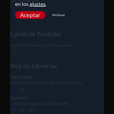
Telf: 917 590 100
en los
ajustes
.
Paulinas.es
Aceptar
Rechazar
Canal de Youtube
Suscríbete a nuestro canal de youtube.
Red de Librerías
BARCELONA
Ronda de Sant Pere, 19-21, 08010 Barcelona
GRANADA
Calle Cárcel Baja, 14, 18010 Granada