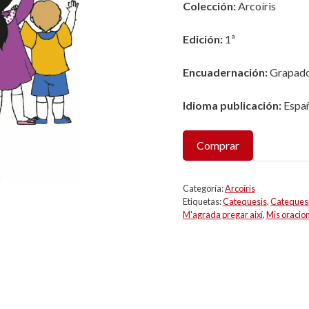
Colección:
Arcoíris
Edición:
1ª
Encuadernación:
Grapad
Idioma publicación:
Españ
Comprar
Categoría:
Arcoíris
Etiquetas:
Catequesis
,
Catequesi
M'agrada pregar així
,
Mis oracio