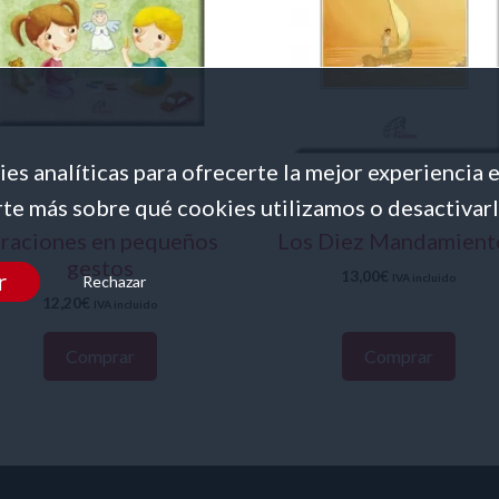
es analíticas para ofrecerte la mejor experiencia 
te más sobre qué cookies utilizamos o desactivarl
raciones en pequeños
Los Diez Mandamient
gestos
13,00
€
r
IVA incluido
Rechazar
12,20
€
IVA incluido
Comprar
Comprar