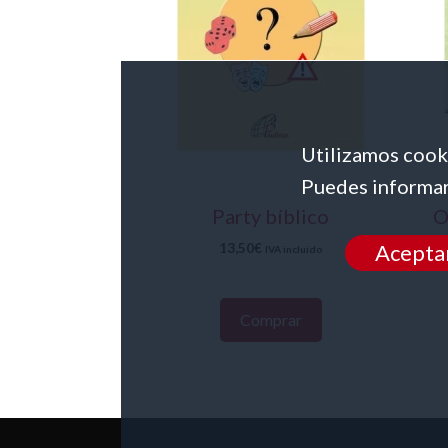
Utilizamos cooki
Puedes informar
Party bíblico
O
13,50
€
Acepta
IVA incluido
Comprar