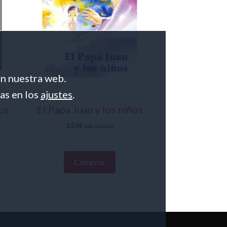
en nuestra web.
as en los
ajustes
.
os
El Papa Juan y los niños
3,50
€
IVA incluido
Comprar