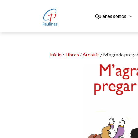
Saltar
al
Quiénes somos
contenido
Inicio
/
Libros
/
Arcoíris
/ M’agrada pregar