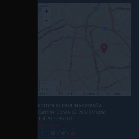
+
−
2 km
1 mi
Leaflet
|
Tiles © Esri — Source: Esri, DeLorme,
NAVTEQ, USGS, Intermap, iPC, NRCAN, Esri Japan,
METI, Esri China (Hong Kong), Esri (Thailand),
EDITORIAL PAULINAS ESPAÑA
TomTom, 2012
Carril del Conde, 62, 28043 Madrid
Telf: 917 590 100
Paulinas.es