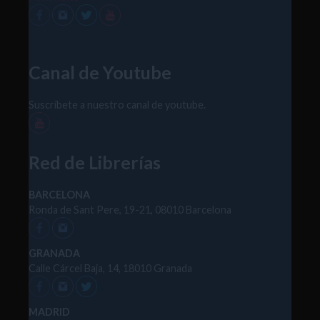
Canal de Youtube
Suscríbete a nuestro canal de youtube.
Red de Librerías
BARCELONA
Ronda de Sant Pere, 19-21, 08010 Barcelona
GRANADA
Calle Cárcel Baja, 14, 18010 Granada
MADRID