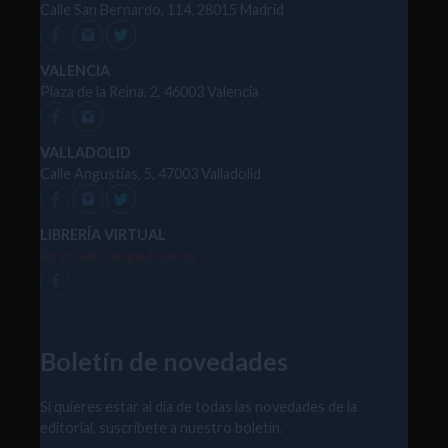
Calle San Bernardo, 114, 28015 Madrid
VALENCIA
Plaza de la Reina, 2, 46003 Valencia
VALLADOLID
Calle Angustias, 5, 47003 Valladolid
LIBRERÍA VIRTUAL
libreriavirtual.paulinas.es
Boletín de novedades
Si quieres estar al día de todas las novedades de la
editorial, suscríbete a nuestro boletín.