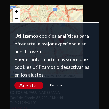
+
−
Utilizamos cookies analíticas para
ofrecerte la mejor experiencia en
nuestra web.
Puedes informarte más sobre qué
cookies utilizamos o desactivarlas
2 km
1 mi
en los
ajustes
.
Leaflet
|
Tiles © Esri — Source: Esri, DeLorme,
NAVTEQ, USGS, Intermap, iPC, NRCAN, Esri Japan,
METI, Esri China (Hong Kong), Esri (Thailand),
Aceptar
Rechazar
TomTom, 2012
EDITORIAL PAULINAS ESPAÑA
Carril del Conde, 62, 28043 Madrid
Telf: 917 590 100
Paulinas.es