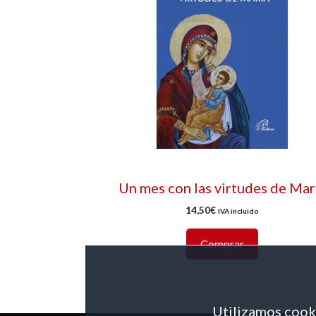
Un mes con las virtudes de Mar
14,50
€
IVA incluido
Comprar
Utilizamos cooki