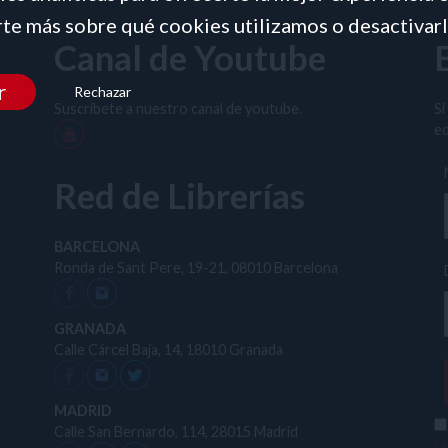
te más sobre qué cookies utilizamos o desactivarl
Canal de Youtube
r
Rechazar
Suscríbete a nuestro canal de youtube.
Si
ed
Red de Librerías
BARCELONA
Ronda de Sant Pere, 19-21, 08010 Barcelona
GRANADA
Calle Cárcel Baja, 14, 18010 Granada
MADRID
Calle San Bernardo, 114, 28015 Madrid
t