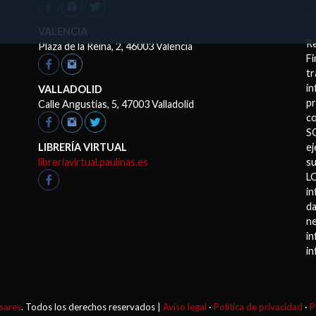
P
VALENCIA
R
Plaza de la Reina, 2, 46003 Valencia
Fi
tr
in
VALLADOLID
pr
Calle Angustias, 5, 47003 Valladolid
co
S
LIBRERÍA VIRTUAL
ej
libreriavirtual.paulinas.es
su
LO
in
da
ne
in
in
sares
. Todos los derechos reservados |
Aviso legal
·
Política de privacidad
·
P