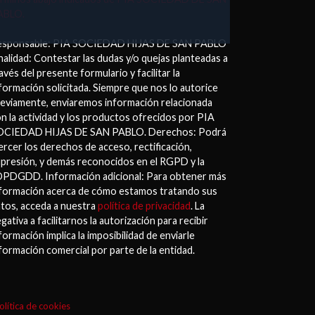
ABLO.
esponsable: PIA SOCIEDAD HIJAS DE SAN PABLO
nalidad: Contestar las dudas y/o quejas planteadas a
avés del presente formulario y facilitar la
formación solicitada. Siempre que nos lo autorice
eviamente, enviaremos información relacionada
n la actividad y los productos ofrecidos por PIA
OCIEDAD HIJAS DE SAN PABLO. Derechos: Podrá
ercer los derechos de acceso, rectificación,
presión, y demás reconocidos en el RGPD y la
PDGDD. Información adicional: Para obtener más
formación acerca de cómo estamos tratando sus
tos, acceda a nuestra
política de privacidad
. La
gativa a facilitarnos la autorización para recibir
formación implica la imposibilidad de enviarle
formación comercial por parte de la entidad.
olítica de cookies