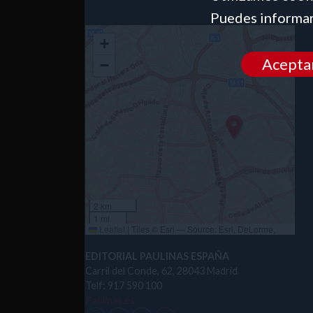
Puedes informar
+
Acepta
−
2 km
1 mi
Leaflet
|
Tiles © Esri — Source: Esri, DeLorme,
NAVTEQ, USGS, Intermap, iPC, NRCAN, Esri Japan,
METI, Esri China (Hong Kong), Esri (Thailand),
EDITORIAL PAULINAS ESPAÑA
TomTom, 2012
Carril del Conde, 62, 28043 Madrid
Telf: 917 590 100
Paulinas.es