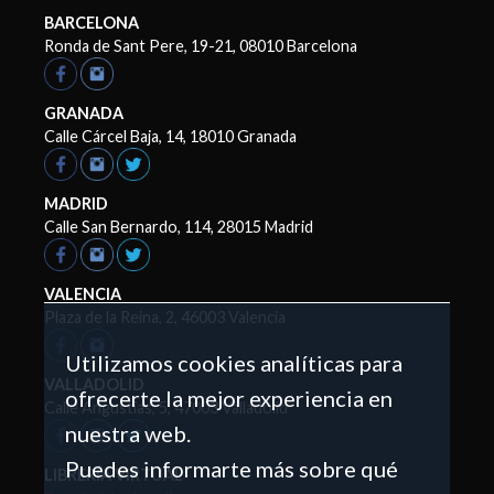
BARCELONA
Ronda de Sant Pere, 19-21, 08010 Barcelona
GRANADA
Calle Cárcel Baja, 14, 18010 Granada
MADRID
Calle San Bernardo, 114, 28015 Madrid
VALENCIA
Plaza de la Reina, 2, 46003 Valencia
Utilizamos cookies analíticas para
VALLADOLID
ofrecerte la mejor experiencia en
Calle Angustias, 5, 47003 Valladolid
nuestra web.
Puedes informarte más sobre qué
LIBRERÍA VIRTUAL