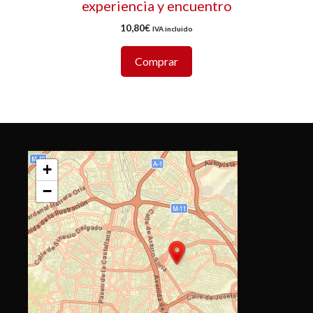
experiencia y encuentro
10,80
€
IVA incluido
Comprar
+
−