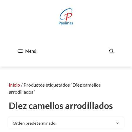
Saltar
al
contenido
Menú
Inicio
/ Productos etiquetados “Diez camellos
arrodillados”
Diez camellos arrodillados