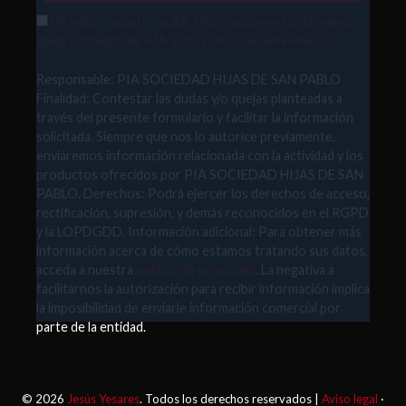
He leído y acepto recibir información en los términos
abajo indicados de PÍA SOCIEDAD DE SAN PABLO.
Responsable: PIA SOCIEDAD HIJAS DE SAN PABLO
Finalidad: Contestar las dudas y/o quejas planteadas a
través del presente formulario y facilitar la información
solicitada. Siempre que nos lo autorice previamente,
enviaremos información relacionada con la actividad y los
productos ofrecidos por PIA SOCIEDAD HIJAS DE SAN
PABLO. Derechos: Podrá ejercer los derechos de acceso,
rectificación, supresión, y demás reconocidos en el RGPD
y la LOPDGDD. Información adicional: Para obtener más
información acerca de cómo estamos tratando sus datos,
acceda a nuestra
política de privacidad
. La negativa a
facilitarnos la autorización para recibir información implica
la imposibilidad de enviarle información comercial por
parte de la entidad.
© 2026
Jesús Yesares
. Todos los derechos reservados |
Aviso legal
·