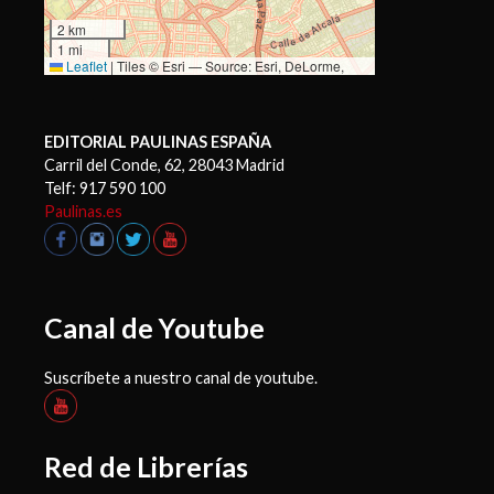
2 km
1 mi
Leaflet
|
Tiles © Esri — Source: Esri, DeLorme,
NAVTEQ, USGS, Intermap, iPC, NRCAN, Esri Japan,
METI, Esri China (Hong Kong), Esri (Thailand),
TomTom, 2012
EDITORIAL PAULINAS ESPAÑA
Carril del Conde, 62, 28043 Madrid
Telf: 917 590 100
Paulinas.es
Canal de Youtube
Suscríbete a nuestro canal de youtube.
Red de Librerías