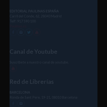
METI, Esri China (Hong Kong), Esri (Thailand),
TomTom, 2012
EDITORIAL PAULINAS ESPAÑA
Carril del Conde, 62, 28043 Madrid
Telf: 917 590 100
Paulinas.es
Canal de Youtube
Suscríbete a nuestro canal de youtube.
Red de Librerías
BARCELONA
Ronda de Sant Pere, 19-21, 08010 Barcelona