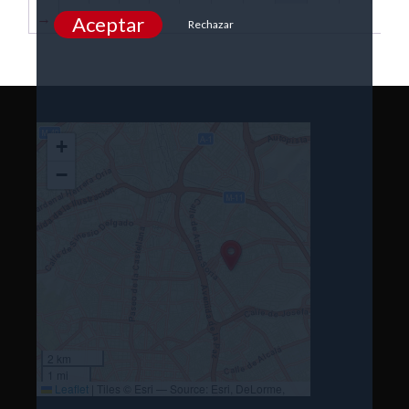
→
Aceptar
Rechazar
+
−
2 km
1 mi
Leaflet
|
Tiles © Esri — Source: Esri, DeLorme,
NAVTEQ, USGS, Intermap, iPC, NRCAN, Esri Japan,