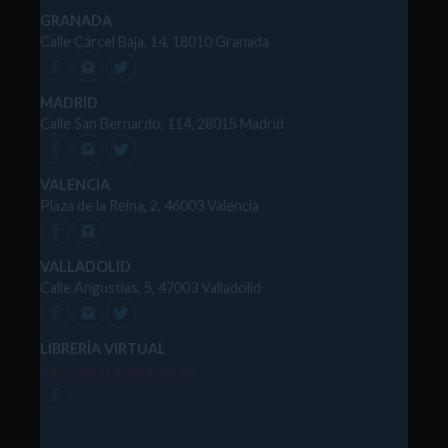
GRANADA
Calle Cárcel Baja, 14, 18010 Granada
MADRID
Calle San Bernardo, 114, 28015 Madrid
VALENCIA
Plaza de la Reina, 2, 46003 Valencia
VALLADOLID
Calle Angustias, 5, 47003 Valladolid
LIBRERÍA VIRTUAL
libreriavirtual.paulinas.es