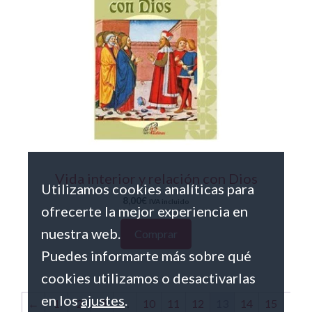
Vida interior y relación con Dios
Utilizamos cookies analíticas para
8,00
€
IVA incluido
ofrecerte la mejor experiencia en
nuestra web.
Comprar
Puedes informarte más sobre qué
cookies utilizamos o desactivarlas
en los
ajustes
.
←
1
2
3
…
10
11
12
13
14
15