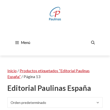
Saltar
al
contenido
Menú
Inicio
/
Productos etiquetados “Editorial Paulinas
España”
/ Página 13
Editorial Paulinas España