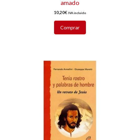
amado
10,20
€
IVA incluido
Comprar