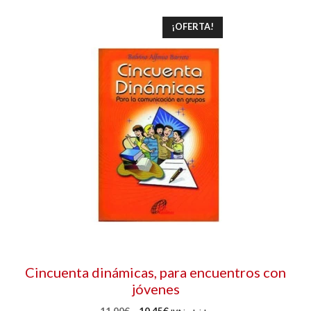
¡OFERTA!
Cincuenta dinámicas, para encuentros con
jóvenes
El
El
11,00
€
10,45
€