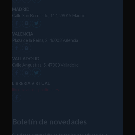
MADRID
Calle San Bernardo, 114, 28015 Madrid
VALENCIA
Plaza de la Reina, 2, 46003 Valencia
VALLADOLID
Calle Angustias, 5, 47003 Valladolid
LIBRERÍA VIRTUAL
libreriavirtual.paulinas.es
Boletín de novedades