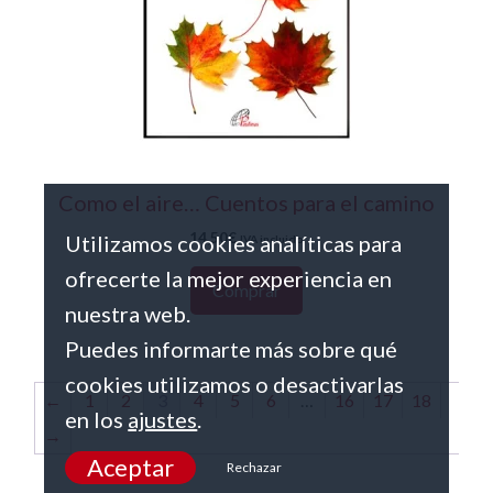
Como el aire… Cuentos para el camino
14,50
€
Utilizamos cookies analíticas para
IVA incluido
ofrecerte la mejor experiencia en
Comprar
nuestra web.
Puedes informarte más sobre qué
cookies utilizamos o desactivarlas
←
1
2
3
4
5
6
…
16
17
18
en los
ajustes
.
→
Aceptar
Rechazar