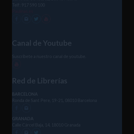
Telf: 917 590 100
Paulinas.es
Canal de Youtube
Suscríbete a nuestro canal de youtube.
Red de Librerías
BARCELONA
Ronda de Sant Pere, 19-21, 08010 Barcelona
GRANADA
Calle Cárcel Baja, 14, 18010 Granada