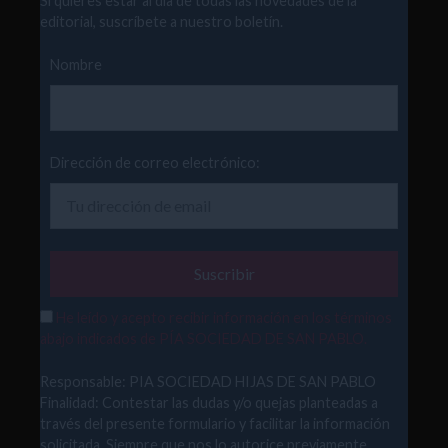
Si quieres estar al día de todas las novedades de la
editorial, suscríbete a nuestro boletín.
Nombre
Dirección de correo electrónico:
He leído y acepto recibir información en los términos
abajo indicados de PÍA SOCIEDAD DE SAN PABLO.
Responsable: PIA SOCIEDAD HIJAS DE SAN PABLO
Finalidad: Contestar las dudas y/o quejas planteadas a
través del presente formulario y facilitar la información
solicitada. Siempre que nos lo autorice previamente,