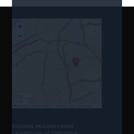
+
−
2 km
1 mi
Leaflet
|
Tiles © Esri — Source: Esri, DeLorme,
NAVTEQ, USGS, Intermap, iPC, NRCAN, Esri Japan,
METI, Esri China (Hong Kong), Esri (Thailand),
TomTom, 2012
EDITORIAL PAULINAS ESPAÑA
Carril del Conde, 62, 28043 Madrid