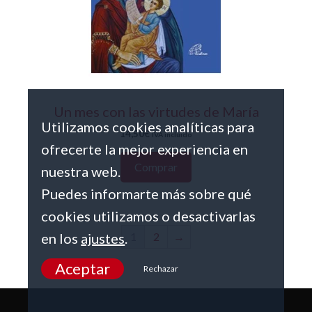
Un mes con las virtudes de María
Utilizamos cookies analíticas para
14,50
€
IVA incluido
ofrecerte la mejor experiencia en
Comprar
nuestra web.
Puedes informarte más sobre qué
cookies utilizamos o desactivarlas
en los
ajustes
.
1
2
→
Aceptar
Rechazar