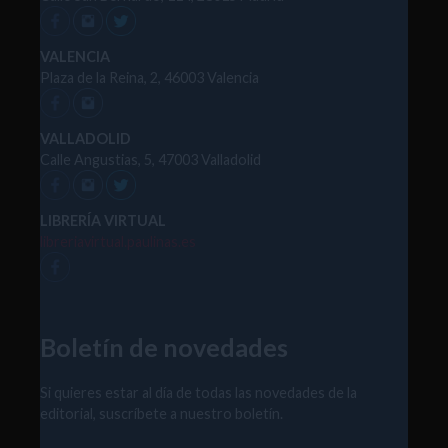
VALENCIA
Plaza de la Reina, 2, 46003 Valencia
VALLADOLID
Calle Angustias, 5, 47003 Valladolid
LIBRERÍA VIRTUAL
libreriavirtual.paulinas.es
Boletín de novedades
Si quieres estar al día de todas las novedades de la
editorial, suscríbete a nuestro boletín.