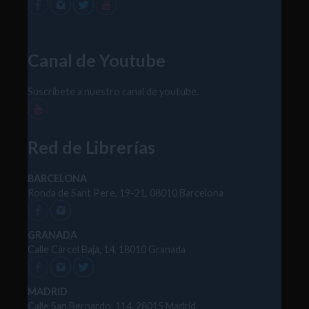
Canal de Youtube
Suscríbete a nuestro canal de youtube.
Red de Librerías
BARCELONA
Ronda de Sant Pere, 19-21, 08010 Barcelona
GRANADA
Calle Cárcel Baja, 14, 18010 Granada
MADRID
Calle San Bernardo, 114, 28015 Madrid