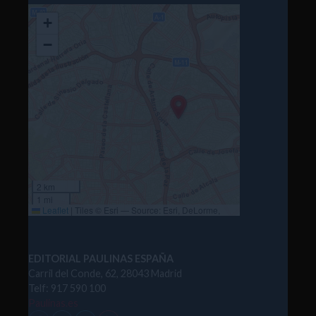
+
−
2 km
1 mi
Leaflet
|
Tiles © Esri — Source: Esri, DeLorme,
NAVTEQ, USGS, Intermap, iPC, NRCAN, Esri Japan,
METI, Esri China (Hong Kong), Esri (Thailand),
TomTom, 2012
EDITORIAL PAULINAS ESPAÑA
Carril del Conde, 62, 28043 Madrid
Telf: 917 590 100
Paulinas.es