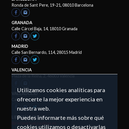
Ronda de Sant Pere, 19-21, 08010 Barcelona
GRANADA
Calle Cárcel Baja, 14, 18010 Granada
MADRID
Calle San Bernardo, 114, 28015 Madrid
VALENCIA
Plaza de la Reina, 2, 46003 Valencia
Utilizamos cookies analíticas para
VALLADOLID
ofrecerte la mejor experiencia en
Calle Angustias, 5, 47003 Valladolid
nuestra web.
Puedes informarte más sobre qué
LIBRERÍA VIRTUAL
libreriavirtual.paulinas.es
cookies utilizamos o desactivarlas