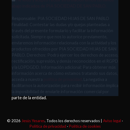
abajo indicados de PÍA SOCIEDAD DE SAN PABLO.
Responsable: PIA SOCIEDAD HIJAS DE SAN PABLO
Finalidad: Contestar las dudas y/o quejas planteadas a
través del presente formulario y facilitar la información
solicitada. Siempre que nos lo autorice previamente,
enviaremos información relacionada con la actividad y los
productos ofrecidos por PIA SOCIEDAD HIJAS DE SAN
PABLO. Derechos: Podrá ejercer los derechos de acceso,
rectificación, supresión, y demás reconocidos en el RGPD
y la LOPDGDD. Información adicional: Para obtener más
información acerca de cómo estamos tratando sus datos,
acceda a nuestra
política de privacidad
. La negativa a
facilitarnos la autorización para recibir información implica
la imposibilidad de enviarle información comercial por
parte de la entidad.
© 2026
Jesús Yesares
. Todos los derechos reservados |
Aviso legal
·
Política de privacidad
·
Política de cookies