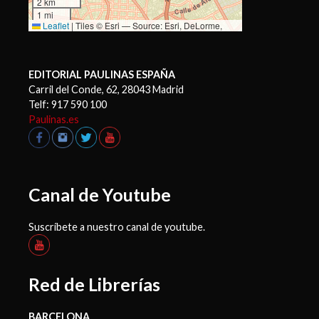
2 km
1 mi
Leaflet
|
Tiles © Esri — Source: Esri, DeLorme,
NAVTEQ, USGS, Intermap, iPC, NRCAN, Esri Japan,
METI, Esri China (Hong Kong), Esri (Thailand),
TomTom, 2012
EDITORIAL PAULINAS ESPAÑA
Carril del Conde, 62, 28043 Madrid
Telf: 917 590 100
Paulinas.es
Canal de Youtube
Suscríbete a nuestro canal de youtube.
Red de Librerías
BARCELONA