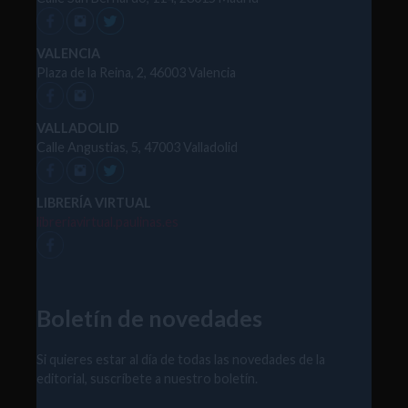
VALENCIA
Plaza de la Reina, 2, 46003 Valencia
VALLADOLID
Calle Angustias, 5, 47003 Valladolid
LIBRERÍA VIRTUAL
libreriavirtual.paulinas.es
Boletín de novedades
Si quieres estar al día de todas las novedades de la
editorial, suscríbete a nuestro boletín.