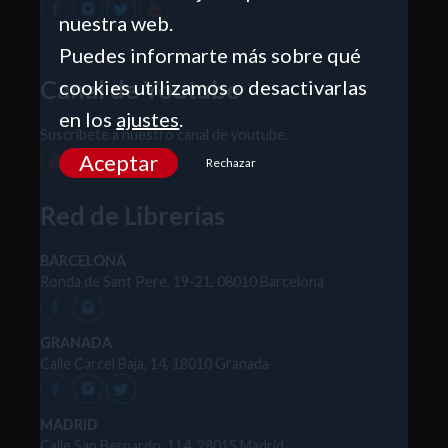
nuestra web.
Puedes informarte más sobre qué
Canal de Youtube
cookies utilizamos o desactivarlas
en los
ajustes
.
Suscríbete a nuestro canal de youtube.
Aceptar
Rechazar
Red de Librerías
BARCELONA
Ronda de Sant Pere, 19-21, 08010 Barcelona
GRANADA
Calle Cárcel Baja, 14, 18010 Granada
MADRID
Calle San Bernardo, 114, 28015 Madrid