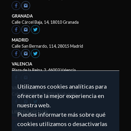
GRANADA
Calle Cárcel Baja, 14, 18010 Granada
MADRID
Calle San Bernardo, 114, 28015 Madrid
VALENCIA
Plaza de la Reina, 2, 46003 Valencia
Utilizamos cookies analíticas para
VALLADOLID
Calle Angustias, 5, 47003 Valladolid
ofrecerte la mejor experiencia en
nuestra web.
LIBRERÍA VIRTUAL
Puedes informarte más sobre qué
libreriavirtual.paulinas.es
cookies utilizamos o desactivarlas