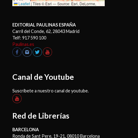
Leaflet
|
Tiles © Esri — Source: Esri, DeLorme,
NAVTEQ, USGS, Intermap, iPC, NRCAN, Esri Japan,
METI, Esri China (Hong Kong), Esri (Thailand),
TomTom, 2012
EDITORIAL PAULINAS ESPAÑA
Carril del Conde, 62, 28043 Madrid
Telf: 917 590 100
Paulinas.es
Canal de Youtube
Suscríbete a nuestro canal de youtube.
Red de Librerías
BARCELONA
Ronda de Sant Pere, 19-21, 08010 Barcelona