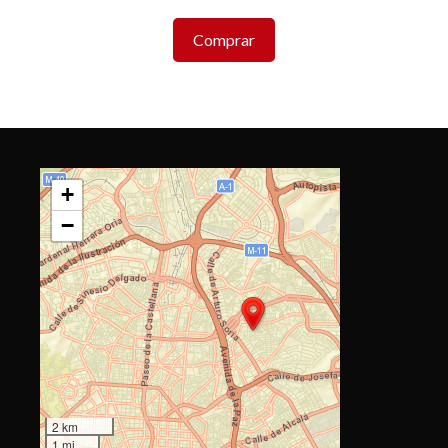
Comprar
+
−
2 km
1 mi