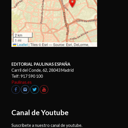
2 km
1 mi
Leaflet
|
Tiles © Esri — Source: Esri, DeLorme,
NAVTEQ, USGS, Intermap, iPC, NRCAN, Esri Japan,
METI, Esri China (Hong Kong), Esri (Thailand),
TomTom, 2012
EDITORIAL PAULINAS ESPAÑA
Carril del Conde, 62, 28043 Madrid
Telf: 917 590 100
Paulinas.es
Canal de Youtube
Suscríbete a nuestro canal de youtube.