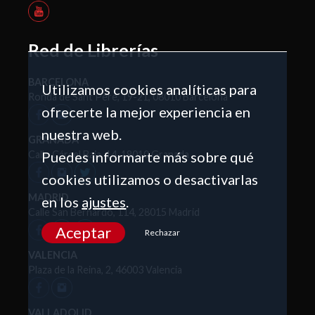
Red de Librerías
BARCELONA
Utilizamos cookies analíticas para
Ronda de Sant Pere, 19-21, 08010 Barcelona
ofrecerte la mejor experiencia en
nuestra web.
GRANADA
Puedes informarte más sobre qué
Calle Cárcel Baja, 14, 18010 Granada
cookies utilizamos o desactivarlas
MADRID
en los
ajustes
.
Calle San Bernardo, 114, 28015 Madrid
Aceptar
Rechazar
VALENCIA
Plaza de la Reina, 2, 46003 Valencia
VALLADOLID