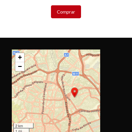
Comprar
+
−
2 km
1 mi