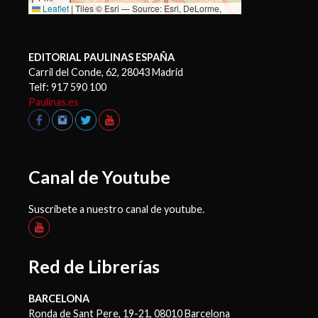
Leaflet
|
Tiles © Esri — Source: Esri, DeLorme,
NAVTEQ, USGS, Intermap, iPC, NRCAN, Esri Japan,
METI, Esri China (Hong Kong), Esri (Thailand),
TomTom, 2012
EDITORIAL PAULINAS ESPAÑA
Carril del Conde, 62, 28043 Madrid
Telf: 917 590 100
Paulinas.es
Canal de Youtube
Suscríbete a nuestro canal de youtube.
Red de Librerías
BARCELONA
Ronda de Sant Pere, 19-21, 08010 Barcelona