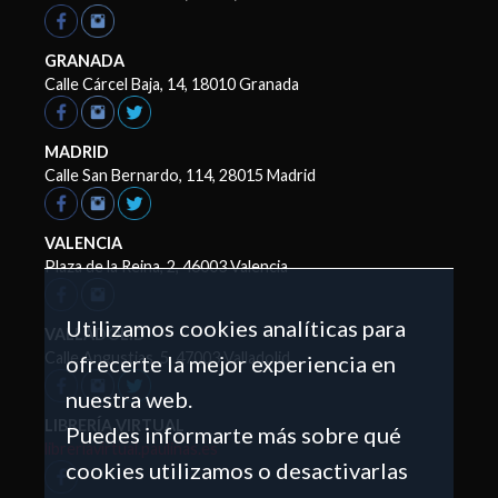
GRANADA
Calle Cárcel Baja, 14, 18010 Granada
MADRID
Calle San Bernardo, 114, 28015 Madrid
VALENCIA
Plaza de la Reina, 2, 46003 Valencia
Utilizamos cookies analíticas para
VALLADOLID
Calle Angustias, 5, 47003 Valladolid
ofrecerte la mejor experiencia en
nuestra web.
LIBRERÍA VIRTUAL
Puedes informarte más sobre qué
libreriavirtual.paulinas.es
cookies utilizamos o desactivarlas