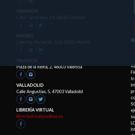
GRANADA
Calle Cárcel Baja, 14, 18010 Granada
MADRID
Calle San Bernardo, 114, 28015 Madrid
t
P
VALENCIA
R
Plaza de la Reina, 2, 46003 Valencia
Fi
tr
in
VALLADOLID
pr
Calle Angustias, 5, 47003 Valladolid
co
S
LIBRERÍA VIRTUAL
ej
libreriavirtual.paulinas.es
su
LO
in