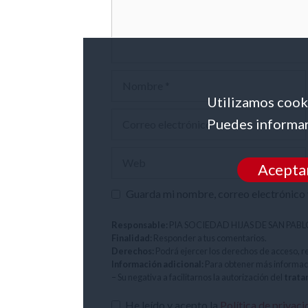
Nombre
Utilizamos cooki
Correo
Puedes informar
electrónico
Web
Acepta
Guarda mi nombre, correo electrónico 
Responsable:
PIA SOCIEDAD HIJAS DE SAN PAB
Finalidad:
Responder a tus comentarios.
Derechos:
Podrá ejercer los derechos de acceso, r
Información adicional:
Para obtener más informac
– Su negativa a facilitarnos la autorización del
trata
He leído y acepto la
Política de privac