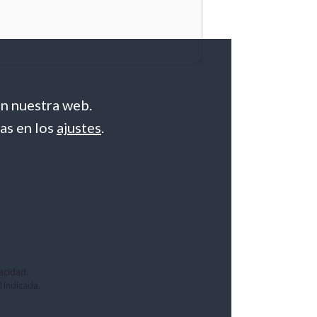
en nuestra web.
as en los
ajustes
.
vacidad
.
d indicada.