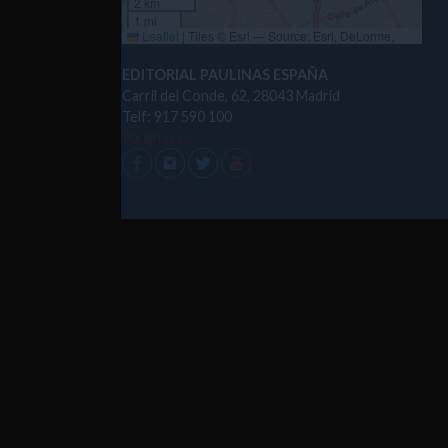
2 km
1 mi
Leaflet
|
Tiles © Esri — Source: Esri, DeLorme,
NAVTEQ, USGS, Intermap, iPC, NRCAN, Esri Japan,
METI, Esri China (Hong Kong), Esri (Thailand),
EDITORIAL PAULINAS ESPAÑA
TomTom, 2012
Carril del Conde, 62, 28043 Madrid
Telf: 917 590 100
Paulinas.es