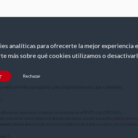
es analíticas para ofrecerte la mejor experiencia 
te más sobre qué cookies utilizamos o desactivarl
r
Rechazar
y web en este navegador para la próxima vez que comente.
LO
ectificación, supresión, y demás reconocidos en el RGPD y la LOPDGDD.
ión acerca de cómo estamos tratando sus datos, acceda a nuestra
política de pri
miento de los datos
implicará la imposibilidad de tratar sus datos con la finalida
idad
*