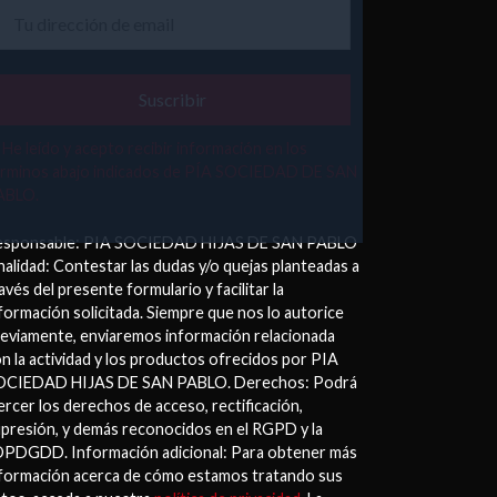
He leído y acepto recibir información en los
érminos abajo indicados de PÍA SOCIEDAD DE SAN
ABLO.
esponsable: PIA SOCIEDAD HIJAS DE SAN PABLO
nalidad: Contestar las dudas y/o quejas planteadas a
avés del presente formulario y facilitar la
formación solicitada. Siempre que nos lo autorice
eviamente, enviaremos información relacionada
n la actividad y los productos ofrecidos por PIA
OCIEDAD HIJAS DE SAN PABLO. Derechos: Podrá
ercer los derechos de acceso, rectificación,
presión, y demás reconocidos en el RGPD y la
PDGDD. Información adicional: Para obtener más
formación acerca de cómo estamos tratando sus