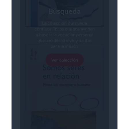
Búsqueda
La colección Búsqueda
contiene libros que nos ayudan
a buscar la vocación personal
que uno desea vivir y pautas
para la misión.
Ver colección