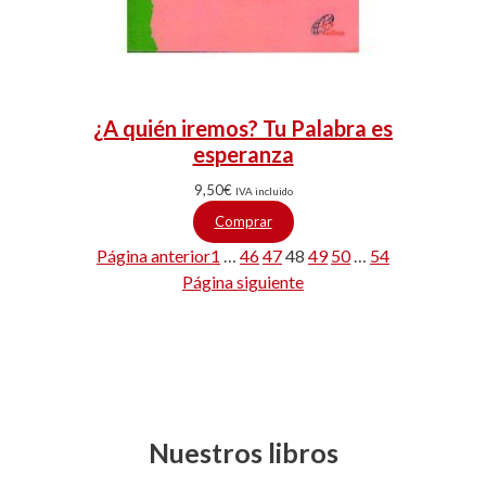
¿A quién iremos? Tu Palabra es
esperanza
9,50
€
IVA incluido
Comprar
Página anterior
1
…
46
47
48
49
50
…
54
Página siguiente
Nuestros libros