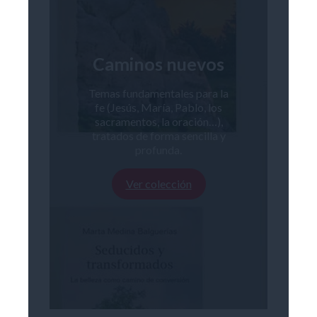
Caminos nuevos
Temas fundamentales para la
fe (Jesús, María, Pablo, los
sacramentos, la oración…),
tratados de forma sencilla y
profunda.
Ver colección