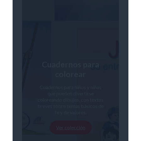
Cuadernos para
colorear
Cuadernos para niños y niñas
que pueden divertirse
coloreando dibujos, con textos
breves sobre temas básicos de
fe y de valores.
Ver colección