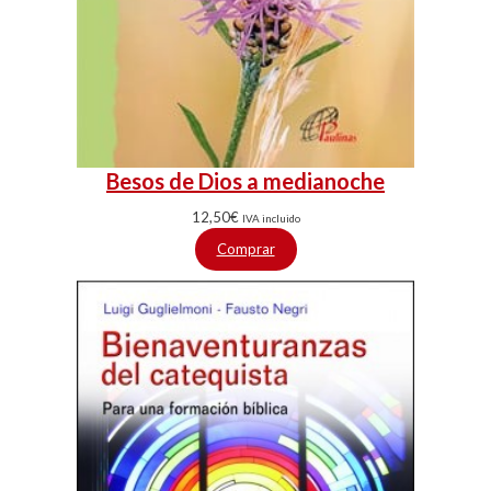
Besos de Dios a medianoche
12,50
€
IVA incluido
Comprar