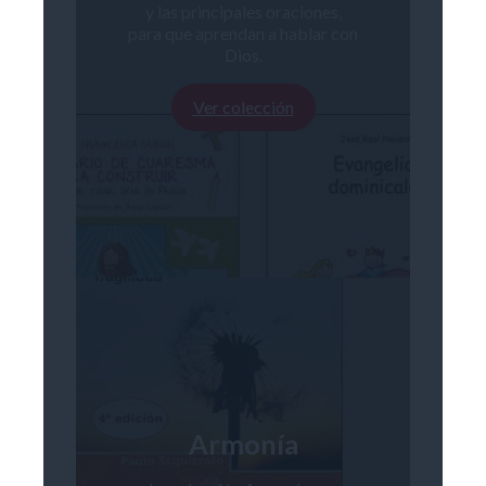
y las principales oraciones,
para que aprendan a hablar con
Dios.
Ver colección
Armonía