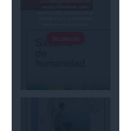
La colección Armonía nos
ayuda reflexionar sobre
nuestra vida, para encontrar
sentido a la fe, al encuentro
interpersonal y a la vida.
Ver colección