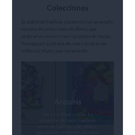
Colecciones
En Editorial Paulinas contamos con un amplio
número de colecciones de libros, que
abarcan un número muy completo de temas.
Navega por cada una de ellas y podrás ver
todos los títulos que comprende.
Arcoíris
Para los niños y niñas. La
colección Arcoíris contiene
libros de cuentos y de valores,
que ayudan a motivar sus vidas