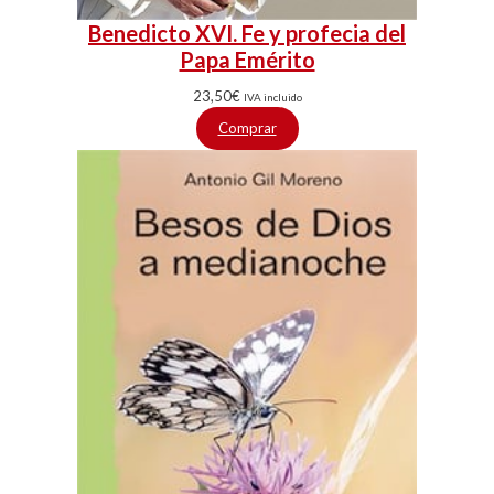
Benedicto XVI. Fe y profecia del
Papa Emérito
23,50
€
IVA incluido
Comprar