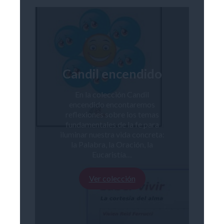
Candil encendido
En la colección Candil
encendido encontaremos
reflexiones sobre los temas
fundamentales de la fe para
iluminar nuestra vida concreta:
la Palabra, la Oración, la
Eucaristía…
Ver colección