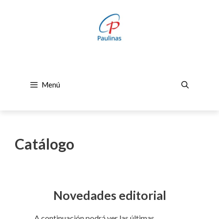
Saltar
al
contenido
Menú
Catálogo
Novedades editorial
A continuación podrá ver las últimas