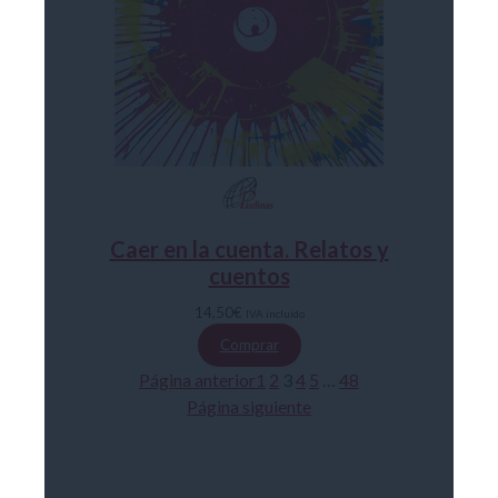
Caer en la cuenta. Relatos y
cuentos
14,50
€
IVA incluido
Comprar
Página anterior
1
2
3
4
5
…
48
Página siguiente