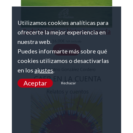
Utilizamos cookies analíticas para
Cada historia es historia sagrada
ofrecerte la mejor experiencia en
nuestra web.
16,00
€
IVA incluido
Comprar
Puedes informarte más sobre qué
cookies utilizamos o desactivarlas
en los
ajustes
.
Aceptar
Rechazar