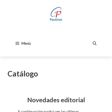
Saltar
al
contenido
Menú
Catálogo
Novedades editorial
A continuación podrá ver las últimas