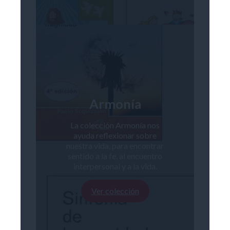
Armonía
La colección Armonía nos
ayuda reflexionar sobre
nuestra vida, para encontrar
sentido a la fe, al encuentro
interpersonal y a la vida.
Ver colección