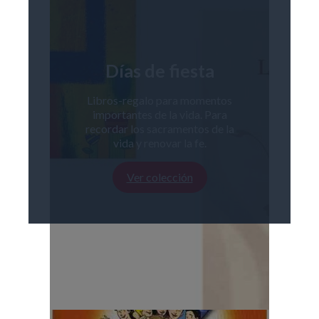
Días de fiesta
Libros-regalo para momentos
importantes de la vida. Para
recordar los sacramentos de la
vida y renovar la fe.
Ver colección