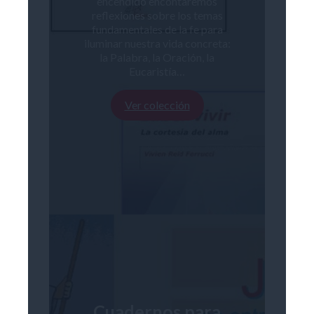
encendido encontaremos
reflexiones sobre los temas
fundamentales de la fe para
iluminar nuestra vida concreta:
la Palabra, la Oración, la
Eucaristía…
Ver colección
Cuadernos para