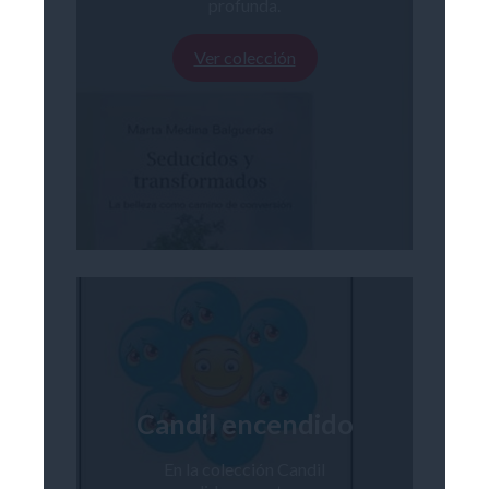
profunda.
Ver colección
Candil encendido
En la colección Candil