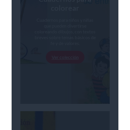
colorear
Cuadernos para niños y niñas
que pueden divertirse
coloreando dibujos, con textos
breves sobre temas básicos de
fe y de valores.
Ver colección