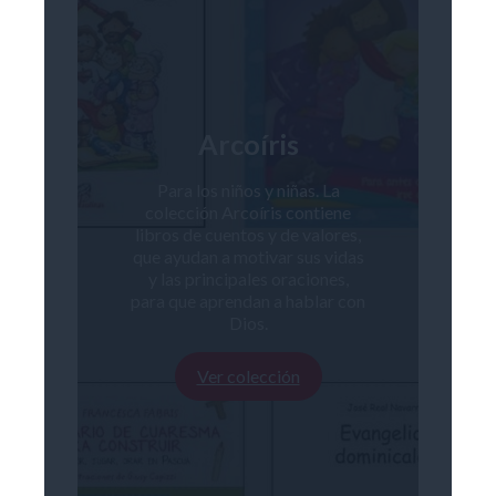
Arcoíris
Para los niños y niñas. La
colección Arcoíris contiene
libros de cuentos y de valores,
que ayudan a motivar sus vidas
y las principales oraciones,
para que aprendan a hablar con
Dios.
Ver colección