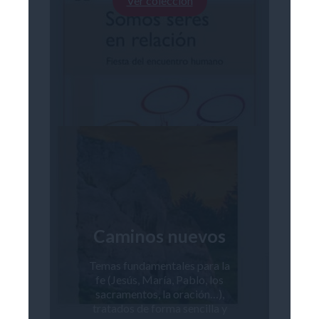
Ver colección
Caminos nuevos
Temas fundamentales para la
fe (Jesús, María, Pablo, los
sacramentos, la oración…),
tratados de forma sencilla y