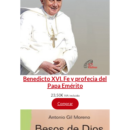
Benedicto XVI. Fe y profecia del
Papa Emérito
23,50
€
IVA incluido
Comprar