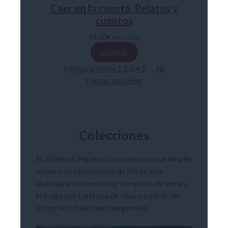
Caer en la cuenta. Relatos y
cuentos
14,50
€
IVA incluido
Comprar
Página anterior
1
2
3
4
5
…
48
Página siguiente
Colecciones
En Editorial Paulinas contamos con un amplio
número de colecciones de libros, que
abarcan un número muy completo de temas.
Navega por cada una de ellas y podrás ver
todos los títulos que comprende.