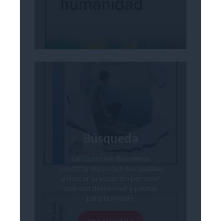
Búsqueda
La colección Búsqueda
contiene libros que nos ayudan
a buscar la vocación personal
que uno desea vivir y pautas
para la misión.