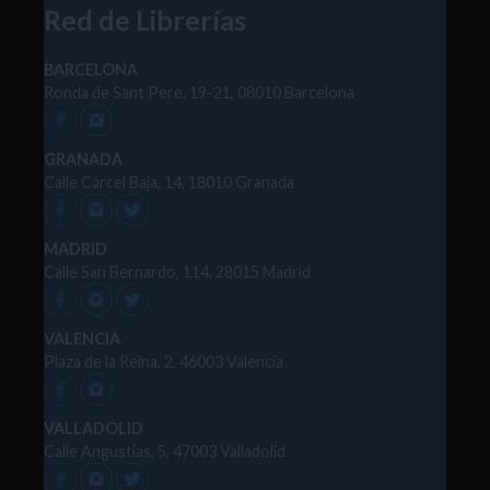
Red de Librerías
BARCELONA
Ronda de Sant Pere, 19-21, 08010 Barcelona
GRANADA
Calle Cárcel Baja, 14, 18010 Granada
MADRID
Calle San Bernardo, 114, 28015 Madrid
VALENCIA
Plaza de la Reina, 2, 46003 Valencia
VALLADOLID
Calle Angustias, 5, 47003 Valladolid