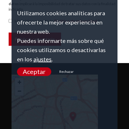
datos
implicará la imposibilidad de tratar sus datos con la finalidad
indicada.
Utilizamos cookies analíticas para
He leído y acepto la
Política de privacidad
*
ofrecerte la mejor experiencia en
nuestra web.
Puedes informarte más sobre qué
cookies utilizamos o desactivarlas
en los
ajustes
.
Aceptar
Rechazar
+
−