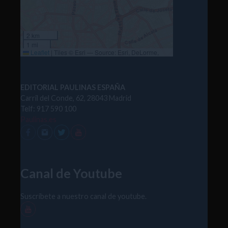
2 km
1 mi
Leaflet
|
Tiles © Esri — Source: Esri, DeLorme,
NAVTEQ, USGS, Intermap, iPC, NRCAN, Esri Japan,
METI, Esri China (Hong Kong), Esri (Thailand),
TomTom, 2012
EDITORIAL PAULINAS ESPAÑA
Carril del Conde, 62, 28043 Madrid
Telf: 917 590 100
Paulinas.es
Canal de Youtube
Suscríbete a nuestro canal de youtube.