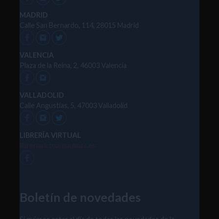
MADRID
Calle San Bernardo, 114, 28015 Madrid
VALENCIA
Plaza de la Reina, 2, 46003 Valencia
VALLADOLID
Calle Angustias, 5, 47003 Valladolid
LIBRERÍA VIRTUAL
libreriavirtual.paulinas.es
Boletín de novedades