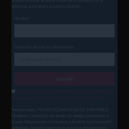
Si quieres estar al día de todas las novedades de la
editorial, suscríbete a nuestro boletín.
Nombre
Dirección de correo electrónico:
He leído y acepto recibir información en los términos
abajo indicados de PÍA SOCIEDAD DE SAN PABLO.
Responsable: PIA SOCIEDAD HIJAS DE SAN PABLO
Finalidad: Contestar las dudas y/o quejas planteadas a
través del presente formulario y facilitar la información
solicitada. Siempre que nos lo autorice previamente,