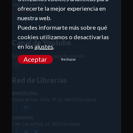
Telf: 917 590 100
ofrecerte la mejor experiencia en
Paulinas.es
nuestra web.
Puedes informarte más sobre qué
cookies utilizamos o desactivarlas
Canal de Youtube
en los
ajustes
.
Suscríbete a nuestro canal de youtube.
Aceptar
Rechazar
Red de Librerías
BARCELONA
Ronda de Sant Pere, 19-21, 08010 Barcelona
GRANADA
Calle Cárcel Baja, 14, 18010 Granada