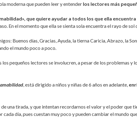
bola moderna que pueden leer y entender
los lectores más peque
amabilidad», que quiere ayudar a todos los que ella encuentra 
o. En el momento que ella se sienta sola encuentra el rayo de sol q
igos: Buenos días, Gracias, Ayuda, la tierna Caricia, Abrazo, la S
ando el mundo poco a poco.
os los pequeños lectores se involucren, a pesar de los problemas y 
 amabilidad
, está dirigido a niños y niñas de 6 años en adelante,
enr
de una tirada, y que intentan recordarnos el valor y el poder que 
r cada día, pues cuestan muy poco y pueden cambiar el mundo que