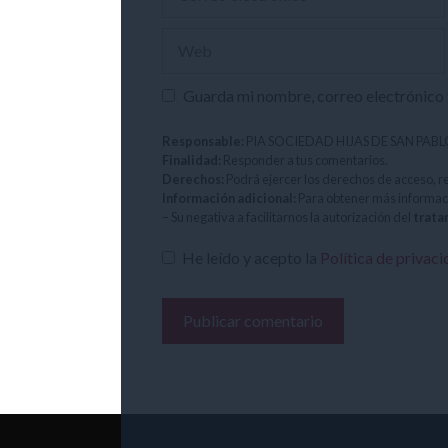
electrónico
Web
Guarda mi nombre, correo electrónico 
Responsable:
PIA SOCIEDAD HIJAS DE SAN PAB
Finalidad:
Responder a tus comentarios.
Derechos:
Podrá ejercer los derechos de acceso, r
Información adicional:
Para obtener más informac
– Su negativa a facilitarnos la autorización del
trata
He leído y acepto la
Política de privac