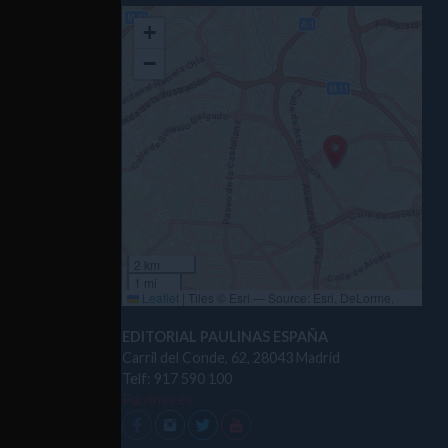
+
−
2 km
1 mi
Leaflet
|
Tiles © Esri — Source: Esri, DeLorme,
NAVTEQ, USGS, Intermap, iPC, NRCAN, Esri Japan,
METI, Esri China (Hong Kong), Esri (Thailand),
EDITORIAL PAULINAS ESPAÑA
TomTom, 2012
Carril del Conde, 62, 28043 Madrid
Telf: 917 590 100
Paulinas.es