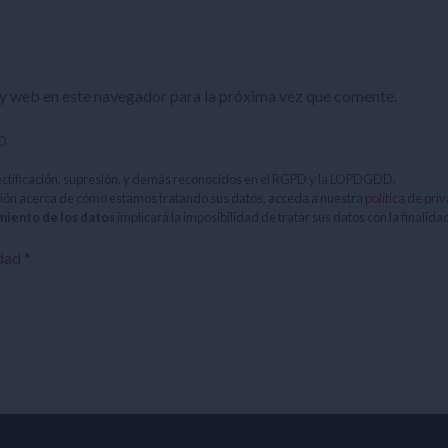
y web en este navegador para la próxima vez que comente.
LO
ectificación, supresión, y demás reconocidos en el RGPD y la LOPDGDD.
ión acerca de cómo estamos tratando sus datos, acceda a nuestra
política de pri
miento de los datos
implicará la imposibilidad de tratar sus datos con la finalida
idad
*