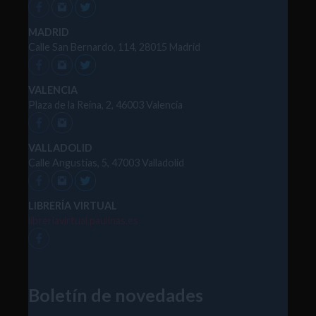
MADRID
Calle San Bernardo, 114, 28015 Madrid
VALENCIA
Plaza de la Reina, 2, 46003 Valencia
VALLADOLID
Calle Angustias, 5, 47003 Valladolid
LIBRERÍA VIRTUAL
libreriavirtual.paulinas.es
Boletín de novedades