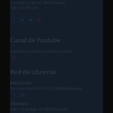
Carril del Conde, 62, 28043 Madrid
Telf: 917 590 100
Paulinas.es
Canal de Youtube
Suscríbete a nuestro canal de youtube.
Red de Librerías
BARCELONA
Ronda de Sant Pere, 19-21, 08010 Barcelona
GRANADA
Calle Cárcel Baja, 14, 18010 Granada