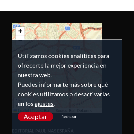
+
−
Utilizamos cookies analíticas para
ofrecerte la mejor experiencia en
nuestra web.
Puedes informarte más sobre qué
cookies utilizamos o desactivarlas
2 km
en los
ajustes
.
1 mi
Leaflet
|
Tiles © Esri — Source: Esri, DeLorme,
NAVTEQ, USGS, Intermap, iPC, NRCAN, Esri Japan,
Aceptar
Rechazar
METI, Esri China (Hong Kong), Esri (Thailand),
TomTom, 2012
EDITORIAL PAULINAS ESPAÑA