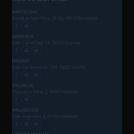
BARCELONA
Ronda de Sant Pere, 19-21, 08010 Barcelona
GRANADA
Calle Cárcel Baja, 14, 18010 Granada
MADRID
Calle San Bernardo, 114, 28015 Madrid
VALENCIA
Plaza de la Reina, 2, 46003 Valencia
VALLADOLID
Calle Angustias, 5, 47003 Valladolid