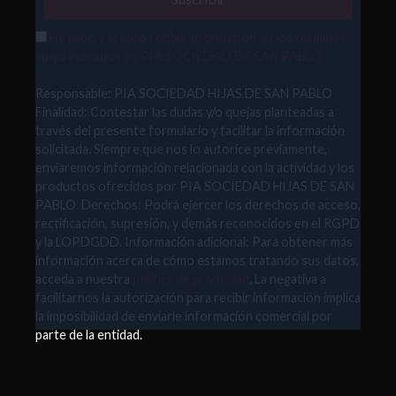
He leído y acepto recibir información en los términos
abajo indicados de PÍA SOCIEDAD DE SAN PABLO.
Responsable: PIA SOCIEDAD HIJAS DE SAN PABLO
Finalidad: Contestar las dudas y/o quejas planteadas a
través del presente formulario y facilitar la información
solicitada. Siempre que nos lo autorice previamente,
enviaremos información relacionada con la actividad y los
productos ofrecidos por PIA SOCIEDAD HIJAS DE SAN
PABLO. Derechos: Podrá ejercer los derechos de acceso,
rectificación, supresión, y demás reconocidos en el RGPD
y la LOPDGDD. Información adicional: Para obtener más
información acerca de cómo estamos tratando sus datos,
acceda a nuestra
política de privacidad
. La negativa a
facilitarnos la autorización para recibir información implica
la imposibilidad de enviarle información comercial por
parte de la entidad.