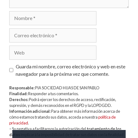
Nombre
Correo
electrónico
Web
Guarda mi nombre, correo electrónico y web en este
navegador para la próxima vez que comente.
Responsable:
PIA SOCIEDAD HIJAS DE SAN PABLO
Finalidad:
Responder a tus comentarios.
Derechos:
Podrá ejercer los derechos de acceso, rectificación,
supresión, y demás reconocidos en el RGPD y la LOPDGDD.
Información adicional:
Para obtener más información acerca de
cómo estamos tratando sus datos, acceda a nuestra
política de
privacidad
.
– Su negativa a facilitarnos la autorización del
tratamiento de los
datos
implicará la imposibilidad de tratar sus datos con la finalidad