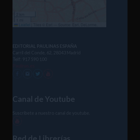
2 km
1 mi
Leaflet
|
Tiles © Esri — Source: Esri, DeLorme,
NAVTEQ, USGS, Intermap, iPC, NRCAN, Esri Japan,
METI, Esri China (Hong Kong), Esri (Thailand),
TomTom, 2012
EDITORIAL PAULINAS ESPAÑA
Carril del Conde, 62, 28043 Madrid
Telf: 917 590 100
Paulinas.es
Canal de Youtube
Suscríbete a nuestro canal de youtube.
Red de Librerías