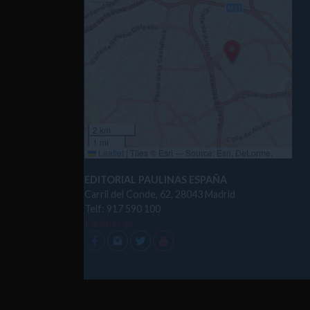
2 km
1 mi
Leaflet
|
Tiles © Esri — Source: Esri, DeLorme,
NAVTEQ, USGS, Intermap, iPC, NRCAN, Esri Japan,
METI, Esri China (Hong Kong), Esri (Thailand),
EDITORIAL PAULINAS ESPAÑA
TomTom, 2012
Carril del Conde, 62, 28043 Madrid
Telf: 917 590 100
Paulinas.es