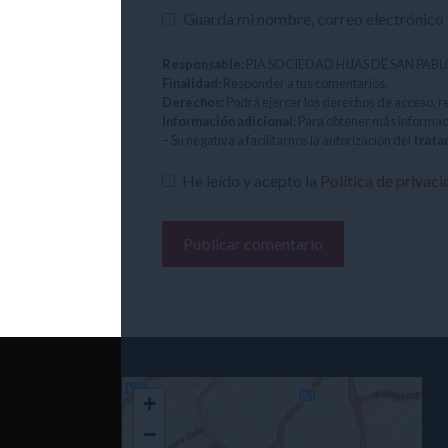
Guarda mi nombre, correo electrónico 
Responsable:
PIA SOCIEDAD HIJAS DE SAN PAB
Finalidad:
Responder a tus comentarios.
Derechos:
Podrá ejercer los derechos de acceso, r
Información adicional:
Para obtener más informac
– Su negativa a facilitarnos la autorización del
trata
He leído y acepto la
Política de privac
+
−