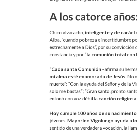
A los catorce años
Chico vivaracho,
inteligente y de caráct
Alba, “cuando pobreza e incertidumbre pod
estrechamente a Dios”, por su convicción de
constancia y por “
la comunión total con 
“
Cada santa Comunión
–afirma su herm
mi alma esté enamorada de Jesús
. No 
muerte”; “Con la ayuda del Señor y de la Vi
solo me bastas”; “Gran santo, pronto santo
entonó con voz débil la
canción religiosa: 
Hoy cumple 100 años de su nacimiento 
jóvenes.
Mayorino Vigolungo ayuda a lo
sentido de una verdadera vocación, la llama