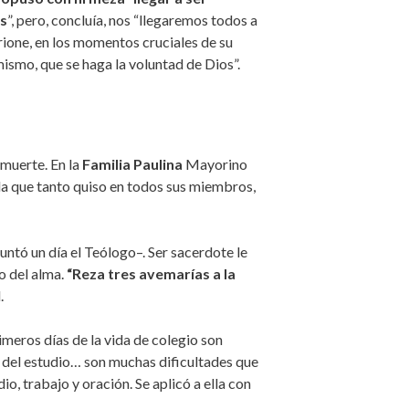
os
”, pero, concluía, nos “llegaremos todos a
erione, en los momentos cruciales de su
mismo, que se haga la voluntad de Dios”.
 muerte. En la
Familia Paulina
Mayorino
 a la que tanto quiso en todos sus miembros,
guntó un día el Teólogo–. Ser sacerdote le
o del alma.
“Reza tres avemarías a la
.
imeros días de la vida de colegio son
des del estudio… son muchas dificultades que
o, trabajo y oración. Se aplicó a ella con