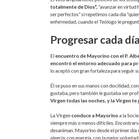
totalmente de Dios”,
“avanzar en virtud 
ser perfectos” si repetimos cada día “quier
enfermedad, cuando el Teólogo le pregunta: 
Progresar cada día
El
encuentro de Mayorino
con el P. Alb
encontró el entorno adecuado para pro
lo aceptó con gran fortaleza para seguir su
Él se puso en sus manos con docilidad, con s
gustaba, pero también le gustaba ser profe
Virgen todas las noches, y la Virgen te
La Virgen
conduce a Mayorino
a la Soci
siempre más o menos difíciles. Encontrarse 
desaniman. Mayorino desde el primer día se
alegría, con energía, con la mejor voluntad