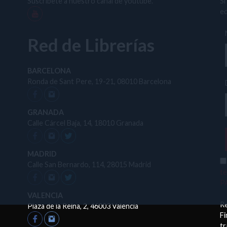
Suscríbete a nuestro canal de youtube.
Si
ed
Red de Librerías
BARCELONA
Ronda de Sant Pere, 19-21, 08010 Barcelona
GRANADA
Calle Cárcel Baja, 14, 18010 Granada
MADRID
Calle San Bernardo, 114, 28015 Madrid
t
P
VALENCIA
R
Plaza de la Reina, 2, 46003 Valencia
Fi
tr