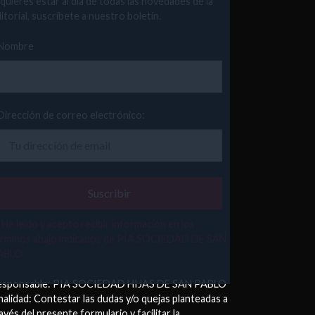
 quieres estar al día de todas las novedades de la
itorial, suscríbete a nuestro boletín.
Nombre
Dirección de correo electrónico:
He leído y acepto recibir información en los
érminos abajo indicados de PÍA SOCIEDAD DE SAN
ABLO.
esponsable: PIA SOCIEDAD HIJAS DE SAN PABLO
nalidad: Contestar las dudas y/o quejas planteadas a
avés del presente formulario y facilitar la