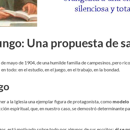
ngo: Una propuesta de s
 6 de mayo de 1904, de una humilde familia de campesinos, pero ricos
n todo: en el estudio, en el juego, en el trabajo, en la bondad.
go
r a la Iglesia una ejemplar figura de protagonista, como
modelo 
ección espiritual, que, en nuestro caso, se demostró determinante p
gos, está motivado sobre todo por algunos de sus escritos;
él se p