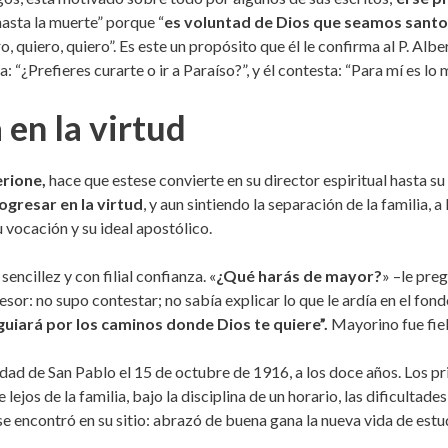
hasta la muerte” porque “
es voluntad de Dios que seamos sant
o, quiero, quiero”. Es este un propósito que él le confirma al P. Alb
“¿Prefieres curarte o ir a Paraíso?”, y él contesta: “Para mí es lo 
 en la virtud
erione,
hace que estese convierte en su director espiritual hasta su
gresar en la virtud
, y aun sintiendo la separación de la familia,
 vocación y su ideal apostólico.
encillez y con filial confianza. «
¿Qué harás de mayor?
» –le pre
sor: no supo contestar; no sabía explicar lo que le ardía en el fond
 guiará por los caminos donde Dios te quiere”.
Mayorino fue fiel
edad de San Pablo el 15 de octubre de 1916, a los doce años. Los pr
lejos de la familia, bajo la disciplina de un horario, las dificulta
 encontró en su sitio: abrazó de buena gana la nueva vida de estudi
.