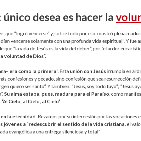
: único desea es hacer la
volu
er
, que “logró vencerse” y, sobre todo por eso, mostró plena madu
ían vencerse solamente con una profunda vida espiritual”. Y fue as
 que “la vida de Jesús es la vida del deber”, por “el ardor eucaríst
la voluntad de Dios
”.
ana–
era como la primera
”. Esta
unión con Jesús
irrumpía en ard
más confesiones y pecado, sino confesión que sea resurrección defini
rgen quiero ser santo”. Y también: “Jesús, soy todo tuyo”; “Jesús ay
”.
Su alma estaba, pues, madura para el Paraíso
, como manifes
“Al Cielo, al Cielo, al Cielo”
.
en la eternidad.
Rezamos por su intercesión por las vocaciones en 
s jóvenes a
“
redescubrir el sentido de la vida cristiana,
el valo
da evangélica a una entrega silenciosa y total”.