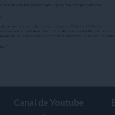
y web en este navegador para la próxima vez que comente.
LO
ectificación, supresión, y demás reconocidos en el RGPD y la LOPDGDD.
ión acerca de cómo estamos tratando sus datos, acceda a nuestra
política de pri
miento de los datos
implicará la imposibilidad de tratar sus datos con la finalida
idad
*
Canal de Youtube