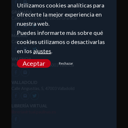
Utilizamos cookies analíticas para
GRANADA
ofrecerte la mejor experiencia en
Calle Cárcel Baja, 14, 18010 Granada
nuestra web.
Puedes informarte más sobre qué
MADRID
cookies utilizamos o desactivarlas
Calle San Bernardo, 114, 28015 Madrid
en los
ajustes
.
VALENCIA
Aceptar
Rechazar
Plaza de la Reina, 2, 46003 Valencia
VALLADOLID
Calle Angustias, 5, 47003 Valladolid
LIBRERÍA VIRTUAL
libreriavirtual.paulinas.es