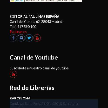
NAVTEQ, USGS, Intermap, iPC, NRCAN, Esri Japan,
METI, Esri China (Hong Kong), Esri (Thailand),
TomTom, 2012
EDITORIAL PAULINAS ESPAÑA
Carril del Conde, 62, 28043 Madrid
Telf: 917 590 100
Paulinas.es
Canal de Youtube
Suscríbete a nuestro canal de youtube.
Red de Librerías
BARCELONA
Ronda de Sant Pere, 19-21, 08010 Barcelona