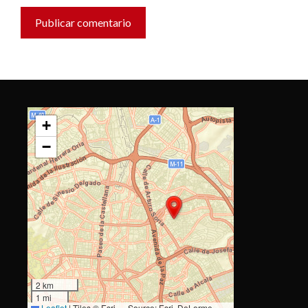
+
−
2 km
1 mi
Leaflet
|
Tiles © Esri — Source: Esri, DeLorme,