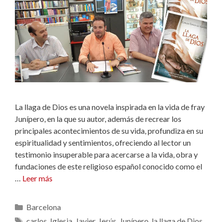
La llaga de Dios es una novela inspirada en la vida de fray
Junípero, en la que su autor, además de recrear los
principales acontecimientos de su vida, profundiza en su
espiritualidad y sentimientos, ofreciendo al lector un
testimonio insuperable para acercarse a la vida, obra y
fundaciones de este religioso español conocido como el
…
Leer más
Categorías
Barcelona
Etiquetas
carlos
,
Iglesia
,
Javier
,
Jesús
,
Junípero
,
la llaga de Dios
,