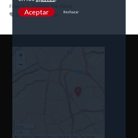
Francisco
,
Paulinas
,
Pié-Ninot
Aceptar
Rechazar
Deja un comentario
+
−
2 km
1 mi
Leaflet
|
Tiles © Esri — Source: Esri, DeLorme,