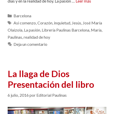
días y en la realidad de hoy. La pasión …
Leer más
Categorías
Barcelona
Etiquetas
Asi comenzo
,
Corazón
,
inquietud
,
Jesús
,
José María
Olaizola
,
La pasión
,
Librería Paulinas Barcelona
,
María
,
Paulinas
,
realidad de hoy
Deja un comentario
La llaga de Dios
Presentación del libro
6 julio, 2016
por
Editorial Paulinas