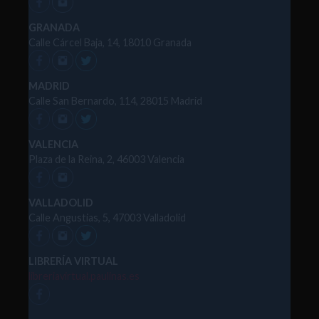
GRANADA
Calle Cárcel Baja, 14, 18010 Granada
MADRID
Calle San Bernardo, 114, 28015 Madrid
VALENCIA
Plaza de la Reina, 2, 46003 Valencia
VALLADOLID
Calle Angustias, 5, 47003 Valladolid
LIBRERÍA VIRTUAL
libreriavirtual.paulinas.es