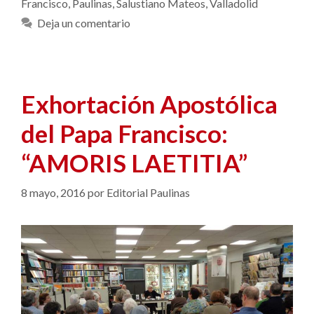
Francisco
,
Paulinas
,
Salustiano Mateos
,
Valladolid
Deja un comentario
Exhortación Apostólica
del Papa Francisco:
“AMORIS LAETITIA”
8 mayo, 2016
por
Editorial Paulinas