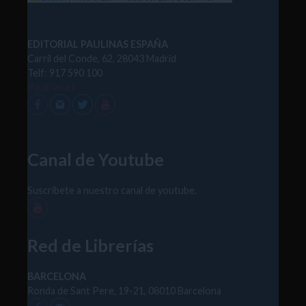
NAVTEQ, USGS, Intermap, iPC, NRCAN, Esri Japan,
METI, Esri China (Hong Kong), Esri (Thailand),
TomTom, 2012
EDITORIAL PAULINAS ESPAÑA
Carril del Conde, 62, 28043 Madrid
Telf: 917 590 100
Paulinas.es
Canal de Youtube
Suscríbete a nuestro canal de youtube.
Red de Librerías
BARCELONA
Ronda de Sant Pere, 19-21, 08010 Barcelona