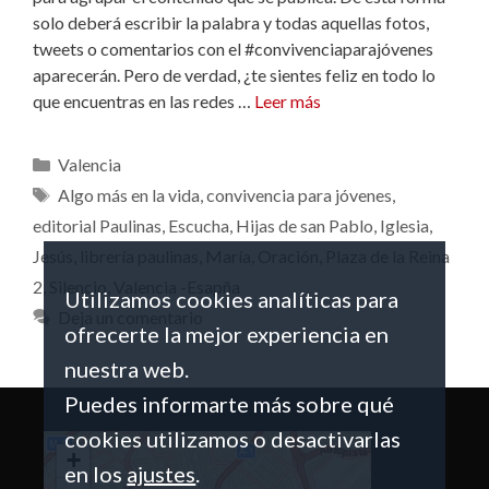
solo deberá escribir la palabra y todas aquellas fotos,
tweets o comentarios con el #convivenciaparajóvenes
aparecerán. Pero de verdad, ¿te sientes feliz en todo lo
que encuentras en las redes …
Leer más
Categorías
Valencia
Etiquetas
Algo más en la vida
,
convivencia para jóvenes
,
editorial Paulinas
,
Escucha
,
Hijas de san Pablo
,
Iglesia
,
Jesús
,
librería paulinas
,
María
,
Oración
,
Plaza de la Reina
2
,
Silencio
,
Valencia -Esapña
Utilizamos cookies analíticas para
Deja un comentario
ofrecerte la mejor experiencia en
nuestra web.
Puedes informarte más sobre qué
cookies utilizamos o desactivarlas
+
en los
ajustes
.