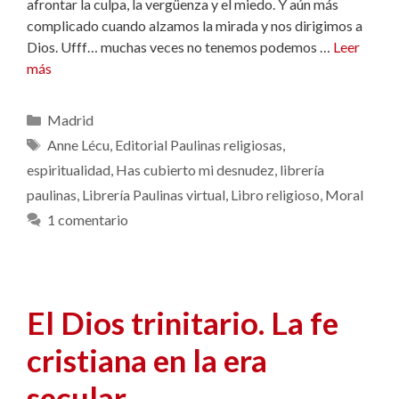
afrontar la culpa, la vergüenza y el miedo. Y aún más
complicado cuando alzamos la mirada y nos dirigimos a
Dios. Ufff… muchas veces no tenemos podemos …
Leer
más
Categorías
Madrid
Etiquetas
Anne Lécu
,
Editorial Paulinas religiosas
,
espiritualidad
,
Has cubierto mi desnudez
,
librería
paulinas
,
Librería Paulinas virtual
,
Libro religioso
,
Moral
1 comentario
El Dios trinitario. La fe
cristiana en la era
secular