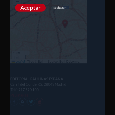
−
Aceptar
Rechazar
2 km
1 mi
Leaflet
|
Tiles © Esri — Source: Esri, DeLorme,
NAVTEQ, USGS, Intermap, iPC, NRCAN, Esri Japan,
METI, Esri China (Hong Kong), Esri (Thailand),
TomTom, 2012
EDITORIAL PAULINAS ESPAÑA
Carril del Conde, 62, 28043 Madrid
Telf: 917 590 100
Paulinas.es