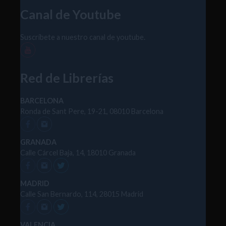
Canal de Youtube
Suscríbete a nuestro canal de youtube.
Red de Librerías
BARCELONA
Ronda de Sant Pere, 19-21, 08010 Barcelona
GRANADA
Calle Cárcel Baja, 14, 18010 Granada
MADRID
Calle San Bernardo, 114, 28015 Madrid
VALENCIA