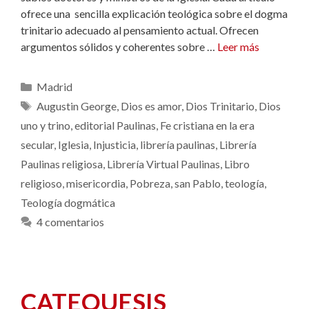
ofrece una sencilla explicación teológica sobre el dogma
trinitario adecuado al pensamiento actual. Ofrecen
argumentos sólidos y coherentes sobre …
Leer más
Categorías
Madrid
Etiquetas
Augustin George
,
Dios es amor
,
Dios Trinitario
,
Dios
uno y trino
,
editorial Paulinas
,
Fe cristiana en la era
secular
,
Iglesia
,
Injusticia
,
librería paulinas
,
Librería
Paulinas religiosa
,
Librería Virtual Paulinas
,
Libro
religioso
,
misericordia
,
Pobreza
,
san Pablo
,
teología
,
Teología dogmática
4 comentarios
CATEQUESIS